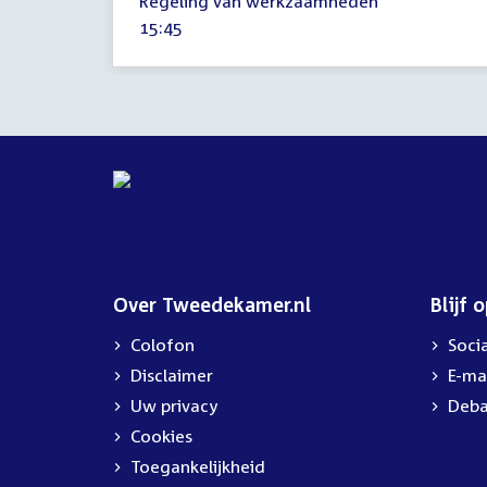
Regeling van werkzaamheden
september
Tijd
15:45
2022
activiteit:
Over Tweedekamer.nl
Blijf 
Colofon
Soci
Disclaimer
E-ma
Uw privacy
Deba
Cookies
Toegankelijkheid