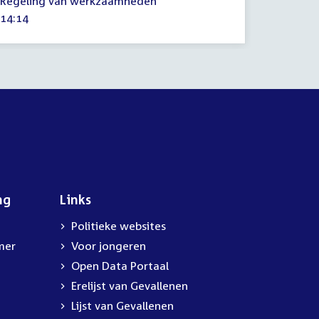
Regeling van werkzaamheden
december
Tijd
14:14
2022
activiteit:
ng
Links
Politieke websites
mer
Voor jongeren
Open Data Portaal
Erelijst van Gevallenen
Lijst van Gevallenen