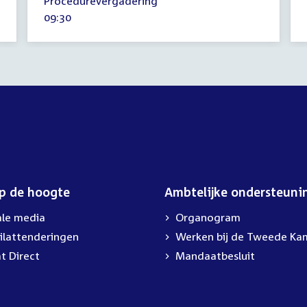
Procedurevergadering
september
Tijd
09:30
2022
activiteit:
op de hoogte
Ambtelijke ondersteuni
ale media
Organogram
ilattenderingen
Werken bij de Tweede Ka
t Direct
Mandaatbesluit