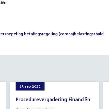
ciën
 versoepeling betalingsregeling (corona)belastingschuld
(P
15 sep 2022
Procedurevergadering Financiën
15