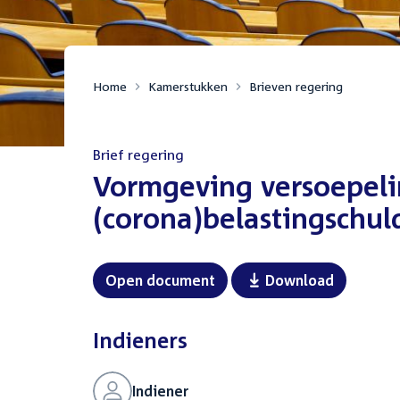
Home
Kamerstukken
Brieven regering
Brief regering
:
Vormgeving versoepeli
(corona)belastingschul
Open document
Download
Indieners
Indiener