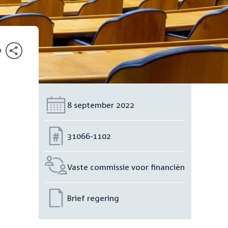
n
Datum:
8 september 2022
Nummer:
31066-1102
Vaste commissie voor financiën
Brief regering