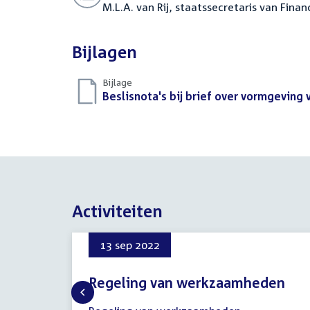
M.L.A. van Rij, staatssecretaris van Finan
Bijlagen
Bijlage
Download
Beslisnota's bij brief over vormgeving
bestand:
Activiteiten
13 sep 2022
Regeling van werkzaamheden
13