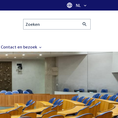
Taal selectie
NL
Zoeken
Contact en bezoek