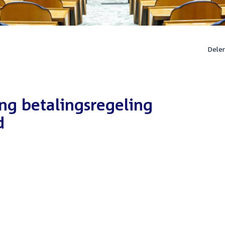
Dele
ng betalingsregeling
d