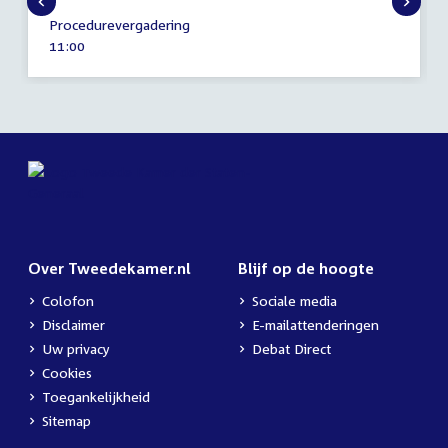
7
Procedurevergadering
september
Tijd
11:00
2022
activiteit:
Over Tweedekamer.nl
Blijf op de hoogte
Colofon
Sociale media
Disclaimer
E-mailattenderingen
Uw privacy
Debat Direct
Cookies
Toegankelijkheid
Sitemap