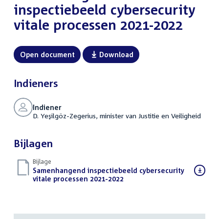
inspectiebeeld cybersecurity
vitale processen 2021-2022
Open document
Download
Indieners
Indiener
D. Yeşilgöz-Zegerius, minister van Justitie en Veiligheid
Bijlagen
Bijlage
Download
Samenhangend inspectiebeeld cybersecurity
bestand:
vitale processen 2021-2022
(PDF)