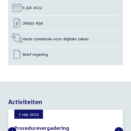
Datum:
6 juli 2022
Nummer:
26643-894
Vaste commissie voor digitale zaken
Brief regering
Activiteiten
7 sep 2022
Procedurevergadering