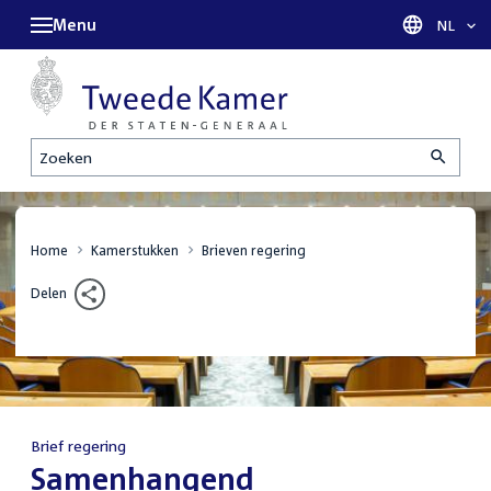
Menu
Taal sel
NL
Zoeken
Home
Kamerstukken
Brieven regering
Delen
Brief regering
:
Samenhangend