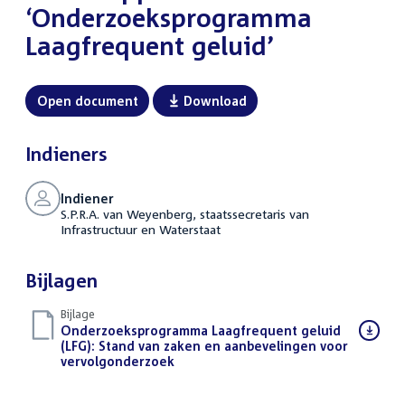
‘Onderzoeksprogramma
Laagfrequent geluid’
Open document
Download
Indieners
Indiener
S.P.R.A. van Weyenberg, staatssecretaris van
Infrastructuur en Waterstaat
Bijlagen
Bijlage
Download
Onderzoeksprogramma Laagfrequent geluid
bestand:
(LFG): Stand van zaken en aanbevelingen voor
vervolgonderzoek
(PDF)