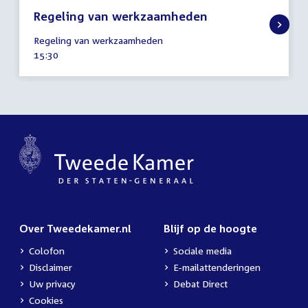
Regeling van werkzaamheden
23
Regeling van werkzaamheden
november
Tijd
15:30
2021
activiteit:
Over Tweedekamer.nl
Blijf op de hoogte
Colofon
Sociale media
Disclaimer
E-mailattenderingen
Uw privacy
Debat Direct
Cookies