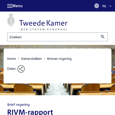
Menu
Taal sel
NL
Zoeken
Home
Kamerstukken
Brieven regering
Delen
Brief regering
:
RIVM-rapport