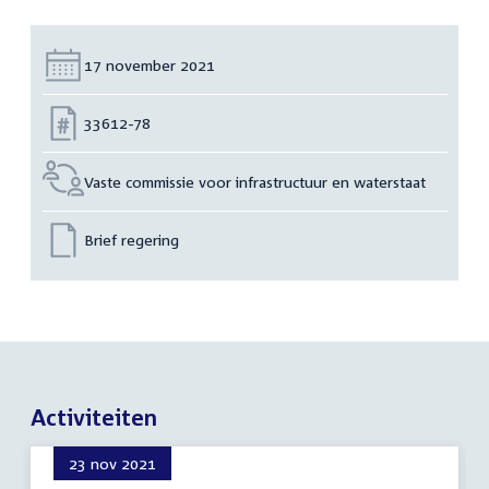
Datum:
17 november 2021
Nummer:
33612-78
Vaste commissie voor infrastructuur en waterstaat
Brief regering
Activiteiten
23 nov 2021