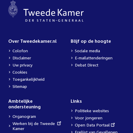
Over Tweedekamer.nl
Blijf op de hoogte
Colofon
Sociale media
Disclaimer
E-mailattenderingen
Uw privacy
Debat Direct
Cookies
Toegankelijkheid
Sitemap
Ambtelijke
Links
ondersteuning
Politieke websites
Organogram
Voor jongeren
External
Werken bij de Tweede
External
Open Data Portaal
link:
Kamer
link:
Erelijst van Gevallenen