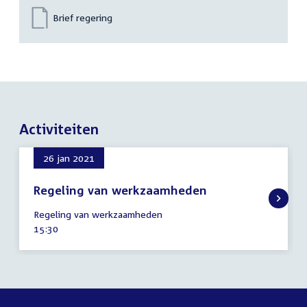
Brief regering
Activiteiten
26 jan 2021
Regeling van werkzaamheden
26
Regeling van werkzaamheden
januari
Tijd
15:30
2021
activiteit: