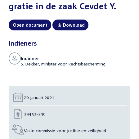
gratie in de zaak Cevdet Y.
Open document
Download
Indieners
Indiener
S. Dekker, minister voor Rechtsbescherming
Datum:
20 januari 2021
Nummer:
29452-240
Vaste commissie voor justitie en veiligheid