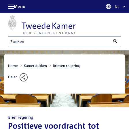
Menu
Taal sel
NL
Zoeken
Home
Kamerstukken
Brieven regering
Delen
Brief regering
:
Positieve voordracht tot