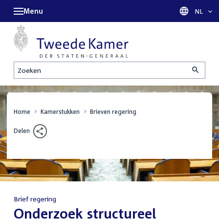
Menu
Taal sel
NL
Zoeken
Home
Kamerstukken
Brieven regering
Delen
Brief regering
:
Onderzoek structureel