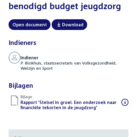
benodigd budget jeugdzorg
Open document
Download
Indieners
Indiener
P. Blokhuis, staatssecretaris van Volksgezondheid,
Welzijn en Sport
Bijlagen
Bijlage
Download
Rapport 'Stelsel in groei. Een onderzoek naar
bestand:
financiële tekorten in de jeugdzorg'
(PDF)