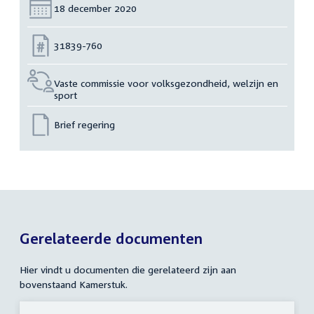
Datum:
18 december 2020
Nummer:
31839-760
Vaste commissie voor volksgezondheid, welzijn en
sport
Brief regering
Gerelateerde documenten
Hier vindt u documenten die gerelateerd zijn aan
bovenstaand Kamerstuk.