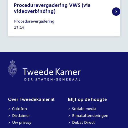
Procedurevergadering VWS (via
videoverbinding)
14
Procedurevergadering
januari
Tijd
17:15
2021
activiteit:
Over Tweedekamer.nl
Blijf op de hoogte
Colofon
Sociale media
Disclaimer
E-mailattenderingen
Uw privacy
Debat Direct