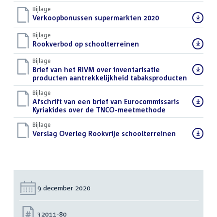
Bijlage
Download
Verkoopbonussen supermarkten 2020
(PDF)
bestand:
Bijlage
Download
Rookverbod op schoolterreinen
(PDF)
bestand:
Bijlage
Download
Brief van het RIVM over inventarisatie
bestand:
producten aantrekkelijkheid tabaksproducten
(PDF)
Bijlage
Download
Afschrift van een brief van Eurocommissaris
bestand:
Kyriakides over de TNCO-meetmethode
(PDF)
Bijlage
Download
Verslag Overleg Rookvrije schoolterreinen
(PDF)
bestand:
Datum:
9 december 2020
Nummer:
32011-80