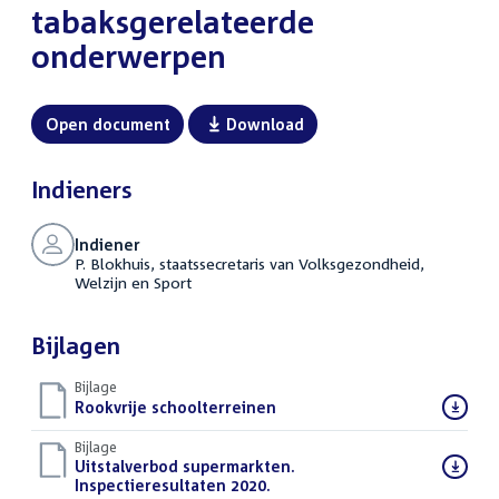
tabaksgerelateerde
onderwerpen
Open document
Download
Indieners
Indiener
P. Blokhuis, staatssecretaris van Volksgezondheid,
Welzijn en Sport
Bijlagen
Bijlage
Download
Rookvrije schoolterreinen
(PDF)
bestand:
Bijlage
Download
Uitstalverbod supermarkten.
bestand:
Inspectieresultaten 2020.
(PDF)