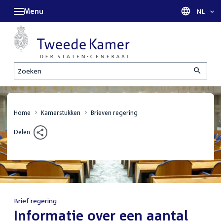
Menu
Taal sel
NL
Zoeken
Home
Kamerstukken
Brieven regering
Delen
Brief regering
:
Informatie over een aantal