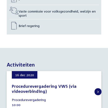
Vaste commissie voor volksgezondheid, welzijn en
sport
Brief regering
Activiteiten
16 dec 2020
Procedurevergadering VWS (via
videoverbinding)
16
Procedurevergadering
december
Tijd
10:00
2020