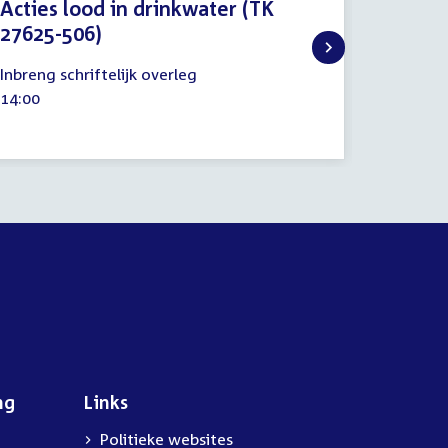
Acties lood in drinkwater (TK
Regel
27625-506)
7
Regelin
septemb
10
Tijd
15:10
Inbreng schriftelijk overleg
2021
september
activitei
Tijd
14:00
2020
activiteit:
ng
Links
Politieke websites