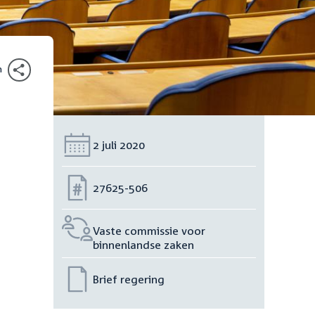
n
Datum:
2 juli 2020
Nummer:
27625-506
Vaste commissie voor
binnenlandse zaken
Brief regering