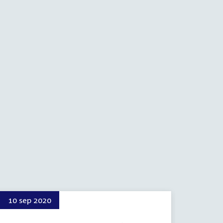
10 sep 2020
7 sep 