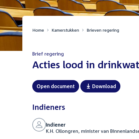
Home
Kamerstukken
Brieven regering
Brief regering
:
Acties lood in drinkwa
Open document
Download
Indieners
Indiener
K.H. Ollongren, minister van Binnenlandse