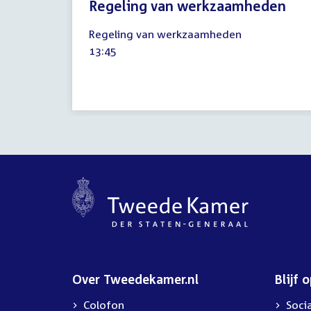
Regeling van werkzaamheden
2
Regeling van werkzaamheden
september
Tijd
13:45
2020
activiteit:
Over Tweedekamer.nl
Blijf 
Colofon
Soci