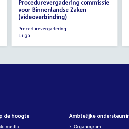
Procedurevergadering commissie
voor Binnenlandse Zaken
(videoverbinding)
3
Procedurevergadering
september
Tijd
11:30
2020
activiteit:
op de hoogte
Ambtelijke ondersteuni
ale media
Organogram