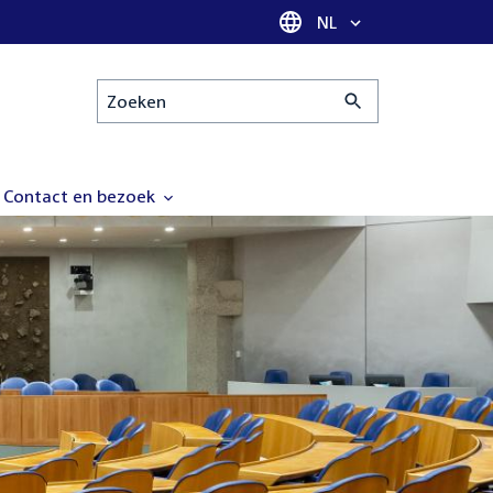
Taal selectie
NL
Zoeken
Contact en bezoek