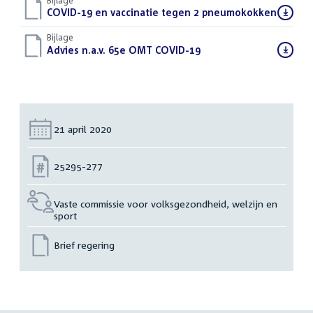
Bijlage
Download
COVID-19 en vaccinatie tegen 2 pneumokokken
(PDF)
bestand:
Bijlage
Download
Advies n.a.v. 65e OMT COVID-19
(PDF)
bestand:
Datum:
21 april 2020
Nummer:
25295-277
Vaste commissie voor volksgezondheid, welzijn en
sport
Brief regering