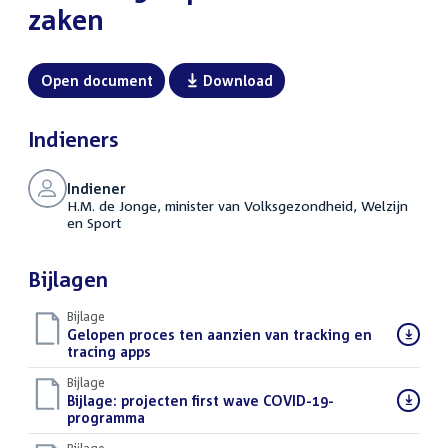
zaken
Open document
Download
Indieners
Indiener
H.M. de Jonge, minister van Volksgezondheid, Welzijn
en Sport
Bijlagen
Bijlage
Download
Gelopen proces ten aanzien van tracking en
bestand:
tracing apps
(PDF)
Bijlage
Download
Bijlage: projecten first wave COVID-19-
bestand:
programma
(PDF)