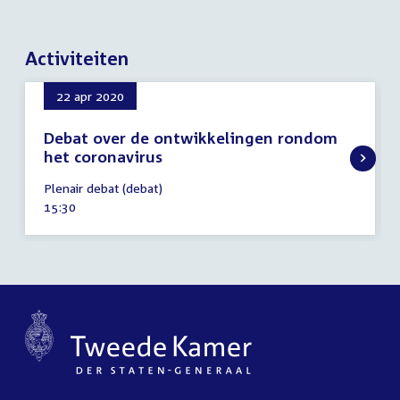
Activiteiten
22 apr 2020
Debat over de ontwikkelingen rondom
het coronavirus
22
Plenair debat (debat)
april
Tijd
15:30
2020
activiteit: