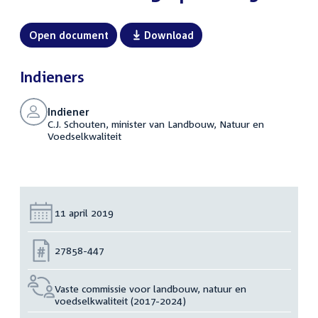
Open document
Download
Indieners
Indiener
C.J. Schouten, minister van Landbouw, Natuur en
Voedselkwaliteit
Datum:
11 april 2019
Nummer:
27858-447
Vaste commissie voor landbouw, natuur en
voedselkwaliteit (2017-2024)