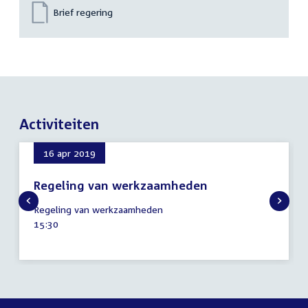
Brief regering
Activiteiten
16 apr 2019
Regeling van werkzaamheden
16
Regeling van werkzaamheden
april
Tijd
15:30
2019
activiteit: