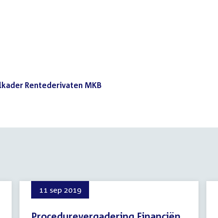
lkader Rentederivaten MKB
(PDF)
11 sep 2019
Procedurevergadering Financiën