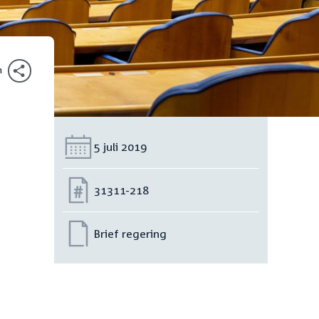
n
Datum:
5 juli 2019
Nummer:
31311-218
Brief regering