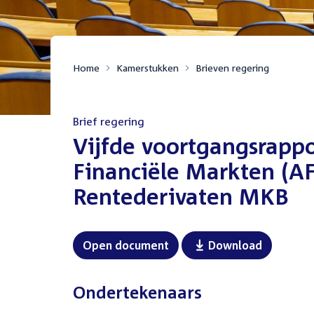
Home
Kamerstukken
Brieven regering
Brief regering
:
Vijfde voortgangsrappo
Financiële Markten (A
Rentederivaten MKB
Open document
Download
Ondertekenaars