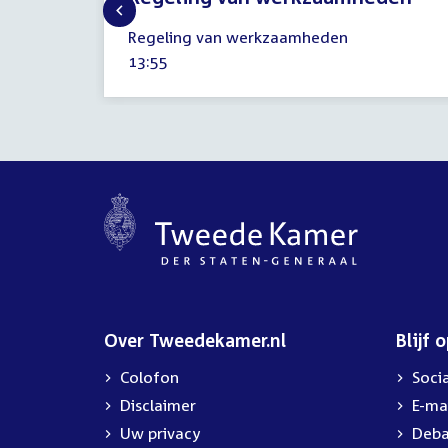
4
Regeling van werkzaamheden
september
Tijd
13:55
2019
activiteit:
Over Tweedekamer.nl
Blijf 
Colofon
Soci
Disclaimer
E-ma
Uw privacy
Deba