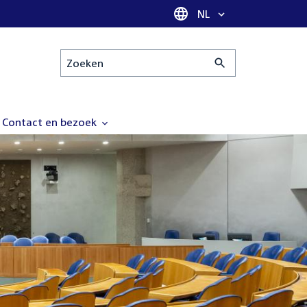
Taal selectie
NL
Zoeken
Contact en bezoek