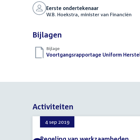
Eerste ondertekenaar
W.B. Hoekstra, minister van Financiën
Bijlagen
Bijlage
Download
Voortgangsrapportage Uniform Herste
bestand:
Activiteiten
4 sep 2019
Regeling van werkzaamheden