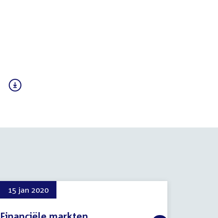
15 jan 2020
16 jan
Financiële markten
Regel