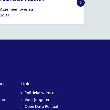
15
16
Algemeen overleg
Regelin
januari
januari
Tijd
10:15
Tijd
13:35
2020
2020
activiteit:
activitei
ng
Links
Politieke websites
mer
Voor jongeren
Open Data Portaal