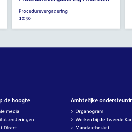
11
Procedurevergadering
september
Tijd
10:30
2019
activiteit:
op de hoogte
Ambtelijke ondersteuni
ale media
Organogram
ilattenderingen
Werken bij de Tweede Ka
t Direct
Mandaatbesluit