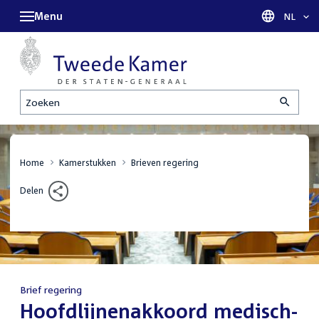
Menu
Taal sel
NL
Zoeken
Home
Kamerstukken
Brieven regering
Delen
Brief regering
:
Hoofdlijnenakkoord medisch-