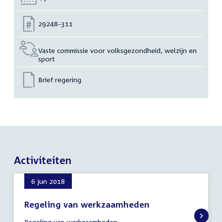
Nummer:
29248-311
Vaste commissie voor volksgezondheid, welzijn en
sport
Brief regering
Activiteiten
6 jun 2018
Regeling van werkzaamheden
6
Regeling van werkzaamheden