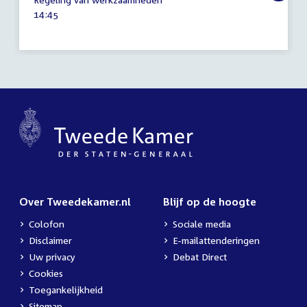
juni
Tijd
14:45
2018
activiteit:
Over Tweedekamer.nl
Blijf op de hoogte
Colofon
Sociale media
Disclaimer
E-mailattenderingen
Uw privacy
Debat Direct
Cookies
Toegankelijkheid
Sitemap