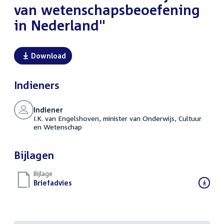
van wetenschapsbeoefening
in Nederland"
Download
Indieners
Indiener
I.K. van Engelshoven, minister van Onderwijs, Cultuur
en Wetenschap
Bijlagen
Bijlage
Download
Briefadvies
(PDF)
bestand: