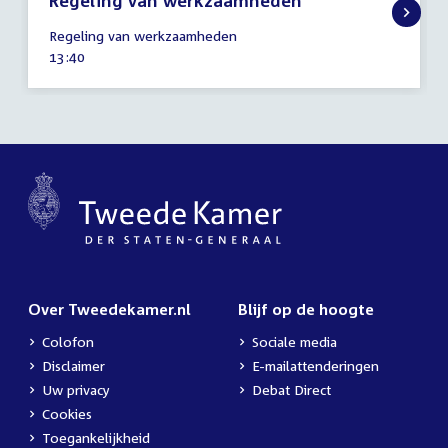
Regeling van werkzaamheden
5
Regeling van werkzaamheden
april
Tijd
13:40
2018
activiteit:
Over Tweedekamer.nl
Blijf op de hoogte
Colofon
Sociale media
Disclaimer
E-mailattenderingen
Uw privacy
Debat Direct
Cookies
Toegankelijkheid