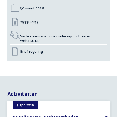
Datum:
30 maart 2018
Nummer:
29338-159
Vaste commissie voor onderwijs, cultuur en
wetenschap
Brief regering
Activiteiten
5 apr 2018