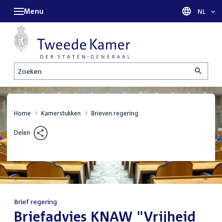
Menu
Taal sel
NL
Zoeken
Home
Kamerstukken
Brieven regering
Delen
Brief regering
:
Briefadvies KNAW "Vrijheid