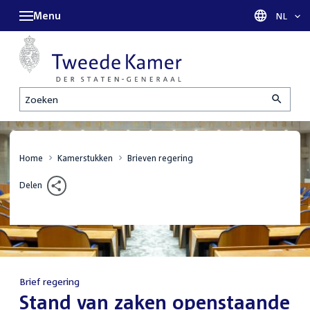
Menu
Taal sel
NL
Zoeken
Home
Kamerstukken
Brieven regering
Delen
Brief regering
:
Stand van zaken openstaande