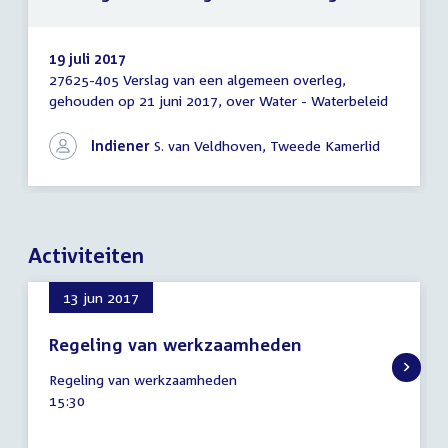
19 juli 2017
27625-405 Verslag van een algemeen overleg,
Verslag
gehouden op 21 juni 2017, over Water - Waterbeleid
van
een
algemeen
Indiener
S. van Veldhoven, Tweede Kamerlid
overleg
Activiteiten
13 jun 2017
Regeling van werkzaamheden
13
Regeling van werkzaamheden
juni
Tijd
15:30
2017
activiteit: