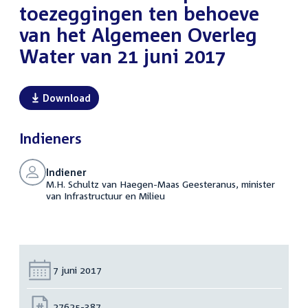
toezeggingen ten behoeve
van het Algemeen Overleg
Water van 21 juni 2017
Download
Indieners
Indiener
M.H. Schultz van Haegen-Maas Geesteranus, minister
van Infrastructuur en Milieu
Datum:
7 juni 2017
Nummer:
27625-387