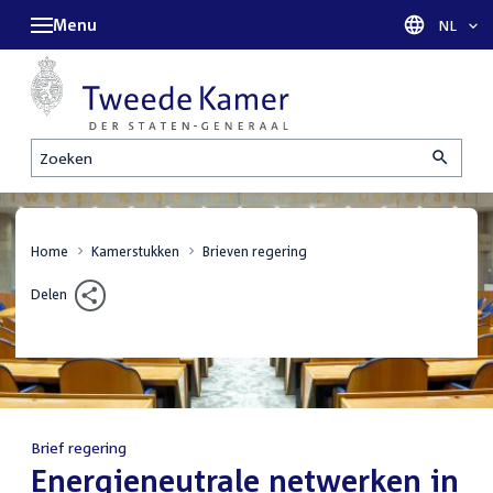
Menu
Taal sel
NL
Zoeken
Home
Kamerstukken
Brieven regering
Delen
Brief regering
:
Energieneutrale netwerken in