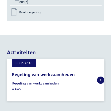
2017)
Brief regering
Activiteiten
8 jun 2016
Regeling van werkzaamheden
8
Regeling van werkzaamheden
juni
Tijd
13:15
2016
activiteit: