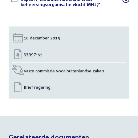
bestand:
beheersingsorganisatie vlucht MH17'
(PDF)
Datum:
16 december 2015
Nummer:
33997-55
Vaste commissie voor buitenlandse zaken
Brief regering
Gerelateerde documenten