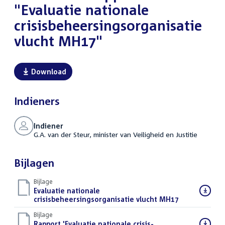
"Evaluatie nationale
crisisbeheersingsorganisatie
vlucht MH17"
Download
Indieners
Indiener
G.A. van der Steur, minister van Veiligheid en Justitie
Bijlagen
Bijlage
Download
Evaluatie nationale
bestand:
crisisbeheersingsorganisatie vlucht MH17
(PDF)
Bijlage
Download
Rapport 'Evaluatie nationale crisis-