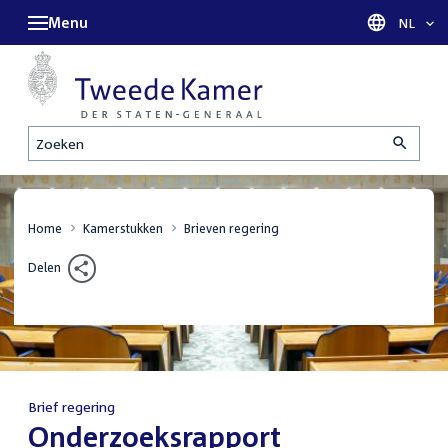
Menu
Taal sel
NL
Zoeken
Home
Kamerstukken
Brieven regering
Delen
Brief regering
:
Onderzoeksrapport