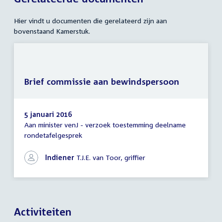
Hier vindt u documenten die gerelateerd zijn aan
bovenstaand Kamerstuk.
Brief commissie aan bewindspersoon
5 januari 2016
Aan minister venJ - verzoek toestemming deelname
Brief
rondetafelgesprek
commissie
aan
bewindspersoon
Indiener
T.J.E. van Toor, griffier
Activiteiten