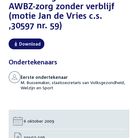
AWBZ-zorg zonder verblijf
(motie Jan de Vries c.s.
,30597 nr. 59)
Download
Ondertekenaars
Eerste ondertekenaar
M. Bussemaker, staatssecretaris van Volksgezondheid,
Welzijn en Sport
Datum:
6 oktober 2009
Nummer:
30597-106