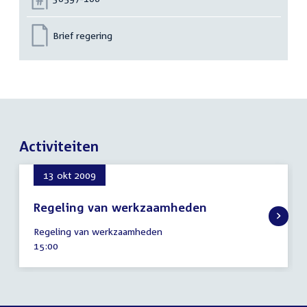
Brief regering
Activiteiten
13 okt 2009
Regeling van werkzaamheden
13
Regeling van werkzaamheden
oktober
Tijd
15:00
2009
activiteit: