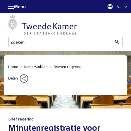
Menu
Taal sel
NL
Zoeken
Home
Kamerstukken
Brieven regering
Delen
Brief regering
:
Minutenregistratie voor