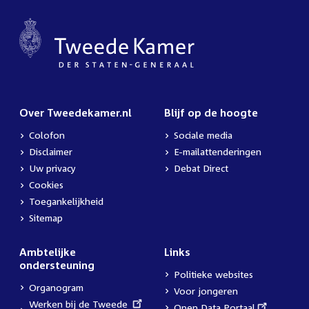
Over Tweedekamer.nl
Blijf op de hoogte
Colofon
Sociale media
Disclaimer
E-mailattenderingen
Uw privacy
Debat Direct
Cookies
Toegankelijkheid
Sitemap
Ambtelijke
Links
ondersteuning
Politieke websites
Organogram
Voor jongeren
External
Werken bij de Tweede
External
Open Data Portaal