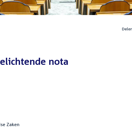
Dele
elichtende nota
dse Zaken