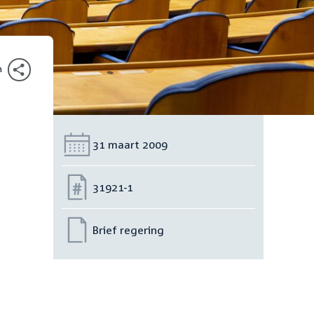
n
Datum:
31 maart 2009
Nummer:
31921-1
Brief regering