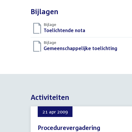
Bijlagen
Bijlage
Download
Toelichtende nota
(DOC)
bestand:
Bijlage
Download
Gemeenschappelijke toelichting
(DOC)
bestand:
Activiteiten
21 apr 2009
Procedurevergadering