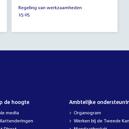
12
Regeling van werkzaamheden
mei
Tijd
15:05
2009
activiteit:
op de hoogte
Ambtelijke ondersteuni
ale media
Organogram
ilattenderingen
External
Werken bij de Tweede Ka
link:
t Direct
Mandaatbesluit