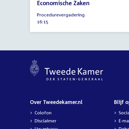
Economische Zaken
21
Procedurevergadering
april
Tijd
16:15
2009
activiteit:
Over Tweedekamer.nl
Blijf 
Colofon
Soci
Disclaimer
E-ma
Uw privacy
Deba