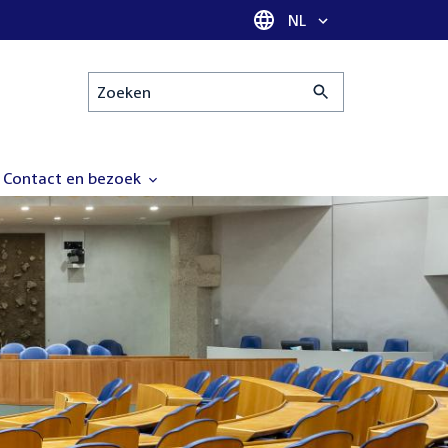
Taal selectie
NL
Zoeken
Contact en bezoek