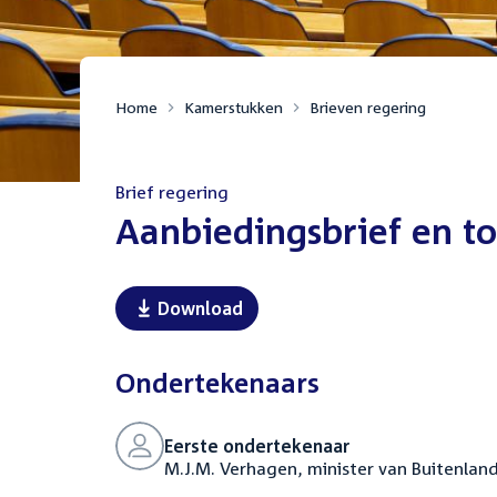
Home
Kamerstukken
Brieven regering
Brief regering
:
Aanbiedingsbrief en to
Download
Ondertekenaars
Eerste ondertekenaar
M.J.M. Verhagen, minister van Buitenlan