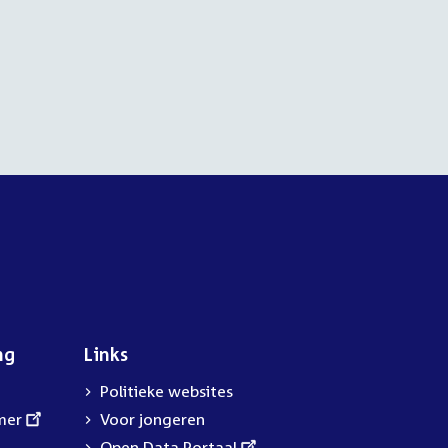
ng
Links
Politieke websites
mer
Voor jongeren
External
Open Data Portaal