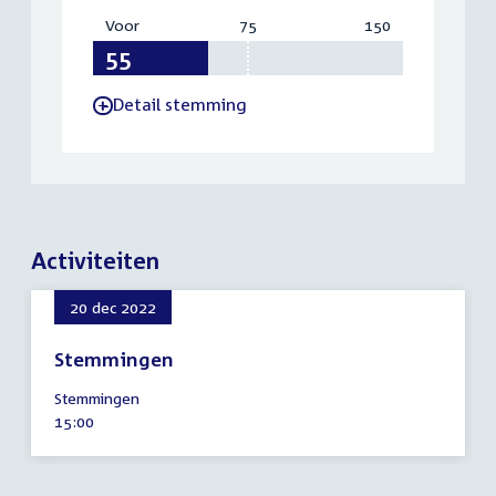
Voor
:
75
Vereist:
150
Totaal:
55
75
150
Detail stemming
-
Activiteiten
20 dec 2022
Stemmingen
20
Stemmingen
december
Tijd
15:00
2022
activiteit: