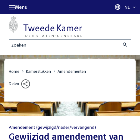
Menu
Taal sel
NL
Zoeken
Home
Kamerstukken
Amendementen
Delen
Amendement (gewijzigd/nader/vervangend)
:
Gewijzigd amendement van