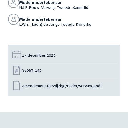
Mede ondertekenaar
N.J.F. Pouw-Verweij, Tweede Kamerlid
Mede ondertekenaar
L.W.E. (Léon) de Jong, Tweede Kamerlid
Datum:
15 december 2022
Nummer:
36067-147
Amendement (gewijzigd/nader/vervangend)