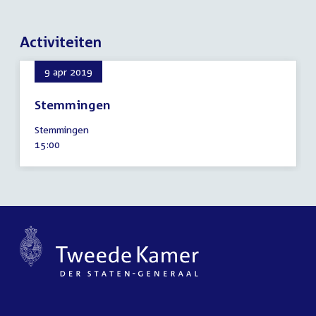
Activiteiten
9 apr 2019
Stemmingen
9
Stemmingen
april
Tijd
15:00
2019
activiteit: