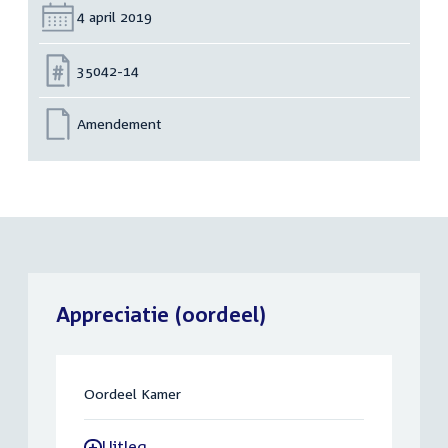
Datum:
4 april 2019
Nummer:
35042-14
Amendement
Appreciatie (oordeel)
Oordeel Kamer
Uitleg
-