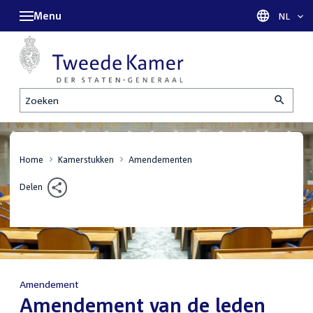
Menu
Taal sel
NL
Zoeken
Home
Kamerstukken
Amendementen
Delen
Amendement
:
Amendement van de leden