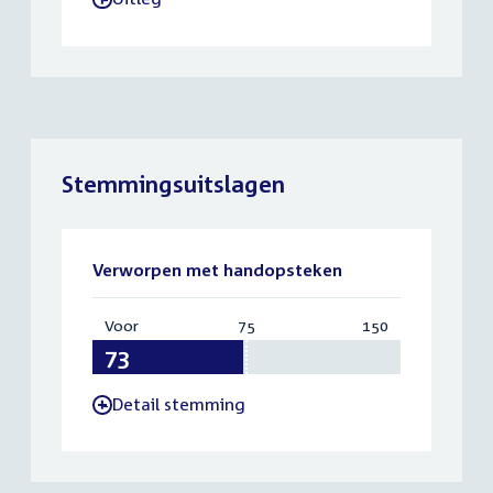
Stemmingsuitslagen
Verworpen met handopsteken
Voor
:
75
Vereist:
150
Totaal:
73
75
150
Detail stemming
-