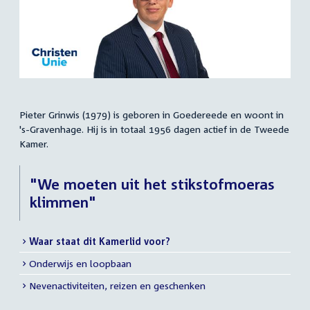
Pieter Grinwis (1979) is geboren in Goedereede en woont in
Samenvatting
's-Gravenhage. Hij is in totaal 1956 dagen actief in de Tweede
Kamer.
"We moeten uit het stikstofmoeras
klimmen"
Waar staat dit Kamerlid voor?
Meer
Onderwijs en loopbaan
info
Nevenactiviteiten, reizen en geschenken