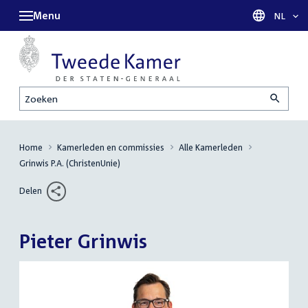
Menu
Taal sel
NL
Zoeken
Home
Kamerleden en commissies
Alle Kamerleden
Grinwis P.A. (ChristenUnie)
Delen
Pieter Grinwis