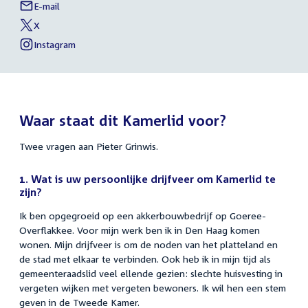
E-mail
Pieter
Links
Grinwis
X
naar
External
van
link:
Pieter
Instagram
sociale
External
van
Grinwis
link:
Pieter
media
Grinwis
Waar staat dit Kamerlid voor?
Twee vragen aan Pieter Grinwis.
1. Wat is uw persoonlijke drijfveer om Kamerlid te
zijn?
Ik ben opgegroeid op een akkerbouwbedrijf op Goeree-
Overflakkee. Voor mijn werk ben ik in Den Haag komen
wonen. Mijn drijfveer is om de noden van het platteland en
de stad met elkaar te verbinden. Ook heb ik in mijn tijd als
gemeenteraadslid veel ellende gezien: slechte huisvesting in
vergeten wijken met vergeten bewoners. Ik wil hen een stem
geven in de Tweede Kamer.