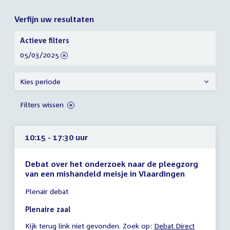
Verfijn uw resultaten
Verfijn
Actieve filters
uw
verwijder
05/03/2025
resultaten
filter
Kies periode
Filters wissen
10:15 - 17:30 uur
Debat over het onderzoek naar de pleegzorg
van een mishandeld meisje in Vlaardingen
Tijd
Plenair debat
vergadering
10:15
Plenaire zaal
-
Kijk terug link niet gevonden. Zoek op:
External
Debat Direct
17:30