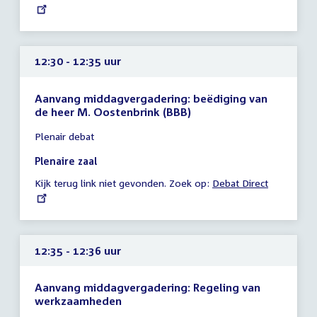
link:
uur
12:30 - 12:35 uur
Aanvang middagvergadering: beëdiging van
de heer M. Oostenbrink (BBB)
Tijd
Plenair debat
vergadering
12:30
Plenaire zaal
-
Kijk terug link niet gevonden. Zoek op:
External
Debat Direct
12:35
link:
uur
12:35 - 12:36 uur
Aanvang middagvergadering: Regeling van
werkzaamheden
Tijd