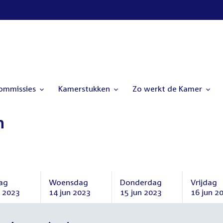
commissies
Kamerstukken
Zo werkt de Kamer
n
ag
Woensdag
Donderdag
Vrijdag
n 2023
14 jun 2023
15 jun 2023
16 jun 2
ag
Woensdag
Donderdag
Vrijdag
14
15
16
juni
juni
juni