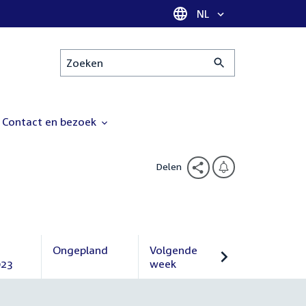
Taal selectie
NL
Zoeken
Contact en bezoek
Delen
Ongepland
Volgende
023
Ongepland
week
Volgende
week