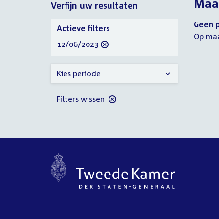
Maan
Verfijn uw resultaten
2023
2023
Verfijn
Geen p
Actieve filters
uw
Op maa
verwijder
12/06/2023
resultaten
filter
Kies periode
Filters wissen