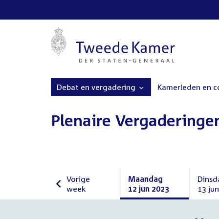
Debat en vergadering
Kamerleden en 
Plenaire Vergaderinge
Vorige
Maandag
Dinsd
week
12 jun 2023
13 ju
Vorige
Maandag
Dinsd
week
12
13
juni
juni