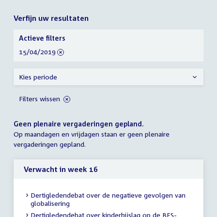
Verfijn uw resultaten
Verfijn
Actieve filters
uw
verwijder
15/04/2019
resultaten
filter
Kies periode
Filters wissen
Geen plenaire vergaderingen gepland.
Op maandagen en vrijdagen staan er geen plenaire
vergaderingen gepland.
Verwacht in week 16
Dertigledendebat over de negatieve gevolgen van
globalisering
Dertigledendebat over kinderbijslag op de BES-