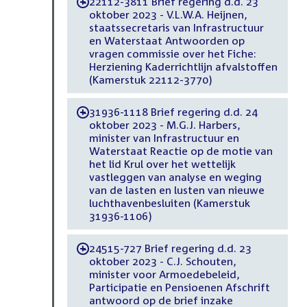
22112-3811 Brief regering d.d. 23
-
oktober 2023 - V.L.W.A. Heijnen,
staatssecretaris van Infrastructuur
en Waterstaat Antwoorden op
vragen commissie over het Fiche:
Herziening Kaderrichtlijn afvalstoffen
(Kamerstuk 22112-3770)
31936-1118 Brief regering d.d. 24
-
oktober 2023 - M.G.J. Harbers,
minister van Infrastructuur en
Waterstaat Reactie op de motie van
het lid Krul over het wettelijk
vastleggen van analyse en weging
van de lasten en lusten van nieuwe
luchthavenbesluiten (Kamerstuk
31936-1106)
24515-727 Brief regering d.d. 23
-
oktober 2023 - C.J. Schouten,
minister voor Armoedebeleid,
Participatie en Pensioenen Afschrift
antwoord op de brief inzake