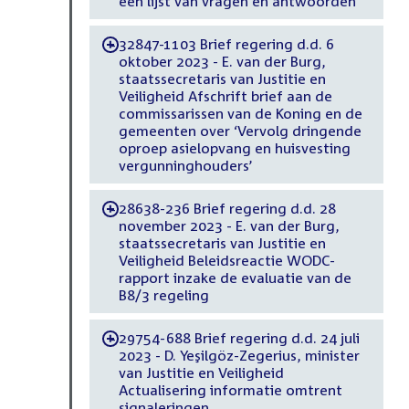
een lijst van vragen en antwoorden
32847-1103 Brief regering d.d. 6
-
oktober 2023 - E. van der Burg,
staatssecretaris van Justitie en
Veiligheid Afschrift brief aan de
commissarissen van de Koning en de
gemeenten over ‘Vervolg dringende
oproep asielopvang en huisvesting
vergunninghouders’
28638-236 Brief regering d.d. 28
-
november 2023 - E. van der Burg,
staatssecretaris van Justitie en
Veiligheid Beleidsreactie WODC-
rapport inzake de evaluatie van de
B8/3 regeling
29754-688 Brief regering d.d. 24 juli
-
2023 - D. Yeşilgöz-Zegerius, minister
van Justitie en Veiligheid
Actualisering informatie omtrent
signaleringen