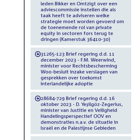
leden Bikker en Omtzigt over een
adviescommissie instellen die als
taak heeft te adviseren welke
strategie moet worden gevoerd om
de toenemende rol van private
equity in sectoren fors terug te
dringen (Kamerstuk 36410-30)
31265-123 Brief regering d.d. 11
-
december 2023 - F.M. Weerwind,
minister voor Rechtsbescherming
Woo-besluit inzake verslagen van
gesprekken over toekomst
interlandelijke adoptie
28684-729 Brief regering d.d. 16
-
oktober 2023 - D. Yeşilgöz-Zegerius,
minister van Justitie en Veiligheid
Handelingsperspectief OOV en
demonstraties n.a.v. de situatie in
Israël en de Palestijnse Gebieden