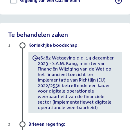
Download
Regeling van werkzaamheden
()
bestand:
Te behandelen zaken
Koninklijke boodschap:
1
36482 Wetgeving d.d. 14 december
-
2023 - S.A.M. Kaag, minister van
Financiën Wijziging van de Wet op
het financieel toezicht ter
implementatie van Richtlijn (EU)
2022/2556 betreffende een kader
voor digitale operationele
weerbaarheid van de financiële
sector (Implementatiewet digitale
operationele weerbaarheid)
Brieven regering:
2