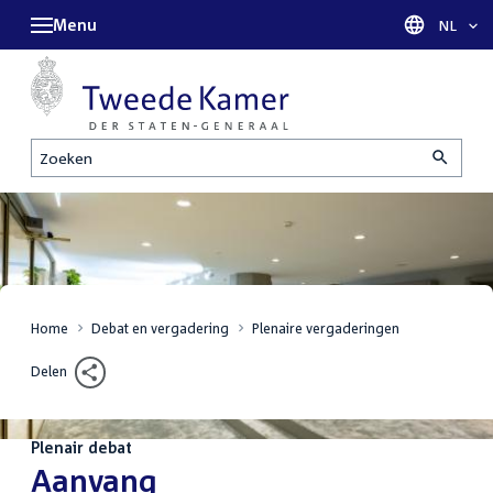
Menu
Taal sel
NL
Zoeken
Home
Debat en vergadering
Plenaire vergaderingen
Delen
Plenair debat
:
Aanvang