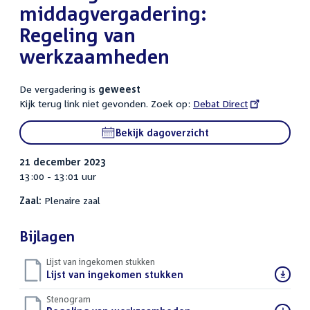
middagvergadering:
Regeling van
werkzaamheden
De vergadering is
geweest
Kijk terug link niet gevonden. Zoek op:
External
Debat Direct
link:
Bekijk dagoverzicht
21 december 2023
13:00 - 13:01 uur
Zaal:
Plenaire zaal
Bijlagen
Lijst van ingekomen stukken
Download
Lijst van ingekomen stukken
()
bestand:
Stenogram