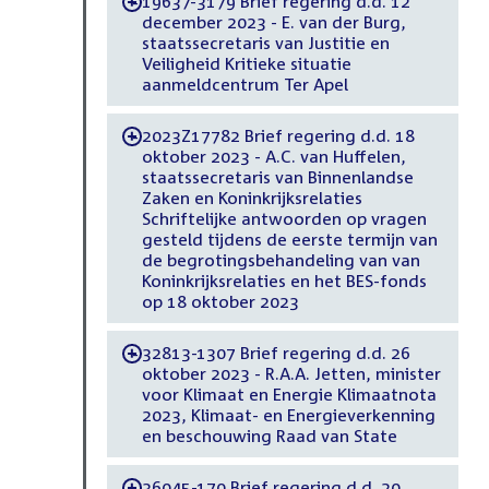
19637-3179 Brief regering d.d. 12
-
december 2023 - E. van der Burg,
staatssecretaris van Justitie en
Veiligheid Kritieke situatie
aanmeldcentrum Ter Apel
2023Z17782 Brief regering d.d. 18
-
oktober 2023 - A.C. van Huffelen,
staatssecretaris van Binnenlandse
Zaken en Koninkrijksrelaties
Schriftelijke antwoorden op vragen
gesteld tijdens de eerste termijn van
de begrotingsbehandeling van van
Koninkrijksrelaties en het BES-fonds
op 18 oktober 2023
32813-1307 Brief regering d.d. 26
-
oktober 2023 - R.A.A. Jetten, minister
voor Klimaat en Energie Klimaatnota
2023, Klimaat- en Energieverkenning
en beschouwing Raad van State
36045-170 Brief regering d.d. 20
-