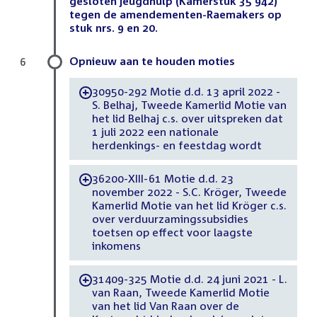
gesloten jeugdhulp (Kamerstuk 35 942)
tegen de amendementen-Raemakers op
stuk nrs. 9 en 20.
Opnieuw aan te houden moties
6
30950-292 Motie d.d. 13 april 2022 -
-
S. Belhaj, Tweede Kamerlid Motie van
het lid Belhaj c.s. over uitspreken dat
1 juli 2022 een nationale
herdenkings- en feestdag wordt
36200-XIII-61 Motie d.d. 23
-
november 2022 - S.C. Kröger, Tweede
Kamerlid Motie van het lid Kröger c.s.
over verduurzamingssubsidies
toetsen op effect voor laagste
inkomens
31409-325 Motie d.d. 24 juni 2021 - L.
-
van Raan, Tweede Kamerlid Motie
van het lid Van Raan over de