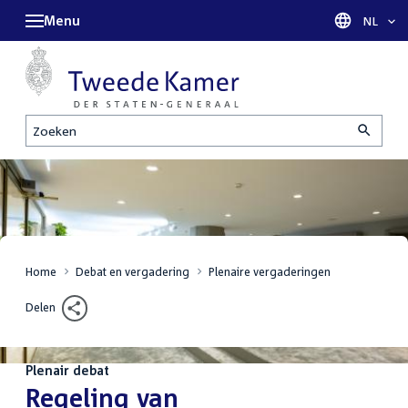
Menu
Taal sel
NL
Zoeken
Home
Debat en vergadering
Plenaire vergaderingen
Delen
Plenair debat
:
Regeling van