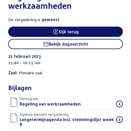
werkzaamheden
De vergadering is
geweest
Kijk terug
External link:
Bekijk dagoverzicht
21 februari 2023
15:40 - 16:15 uur
Zaal:
Plenaire zaal
Bijlagen
Stenogram
Download
Regeling van werkzaamheden
()
bestand:
Agenda plenaire vergadering
Download
Langetermijnagenda incl. stemmingslijst week
bestand:
8
()