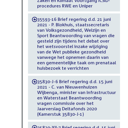
Zaken en Klimaat Voortgang ICSID-
procedures RWE en Uniper
35593-16 Brief regering d.d. 21 juni
-
2021 - P. Blokhuis, staatssecretaris
van Volksgezondheid, Welzijn en
Sport Beantwoording van vragen die
gesteld zijn tijdens het debat over
het wetsvoorstel inzake wijziging
van de Wet publieke gezondheid
vanwege het opnemen daarin van
een gemeentelijke taak om prenataal
huisbezoek te verrichten
35830-J-6 Brief regering d.d. 15 juni
-
2021 - C. van Nieuwenhuizen
Wijbenga, minister van Infrastructuur
en Waterstaat Beantwoording
vragen commissie over het
Jaarverslag Deltafonds 2020
(Kamerstuk 35830-J-1)
35830-XII-7 Brief regering d.d. 15 juni
-