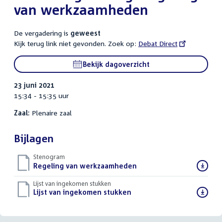
van werkzaamheden
De vergadering is
geweest
Kijk terug link niet gevonden. Zoek op:
External
Debat Direct
link:
Bekijk dagoverzicht
23 juni 2021
15:34 - 15:35 uur
Zaal:
Plenaire zaal
Bijlagen
Stenogram
Download
Regeling van werkzaamheden
()
bestand:
Lijst van ingekomen stukken
Download
Lijst van ingekomen stukken
()
bestand: