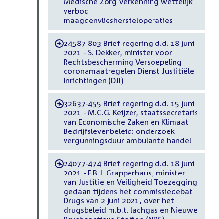
Medische Zorg Verkenning wettelijk
verbod
maagdenvlieshersteloperaties
24587-803 Brief regering d.d. 18 juni
-
2021 - S. Dekker, minister voor
Rechtsbescherming Versoepeling
coronamaatregelen Dienst Justitiële
Inrichtingen (DJI)
32637-455 Brief regering d.d. 15 juni
-
2021 - M.C.G. Keijzer, staatssecretaris
van Economische Zaken en Klimaat
Bedrijfslevenbeleid: onderzoek
vergunningsduur ambulante handel
24077-474 Brief regering d.d. 18 juni
-
2021 - F.B.J. Grapperhaus, minister
van Justitie en Veiligheid Toezegging
gedaan tijdens het commissiedebat
Drugs van 2 juni 2021, over het
drugsbeleid m.b.t. lachgas en Nieuwe
Psychoactieve Stoffen (NPS)