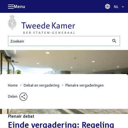
Menu
Taal sel
NL
Zoeken
Home
Debat en vergadering
Plenaire vergaderingen
Delen
Plenair debat
:
Einde vergadering: Regeling