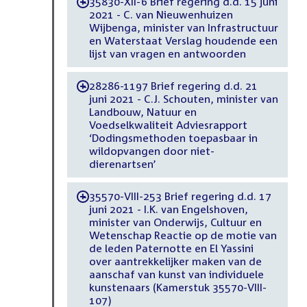
35830-XII-6 Brief regering d.d. 15 juni
-
2021 - C. van Nieuwenhuizen
Wijbenga, minister van Infrastructuur
en Waterstaat Verslag houdende een
lijst van vragen en antwoorden
28286-1197 Brief regering d.d. 21
-
juni 2021 - C.J. Schouten, minister van
Landbouw, Natuur en
Voedselkwaliteit Adviesrapport
‘Dodingsmethoden toepasbaar in
wildopvangen door niet-
dierenartsen’
35570-VIII-253 Brief regering d.d. 17
-
juni 2021 - I.K. van Engelshoven,
minister van Onderwijs, Cultuur en
Wetenschap Reactie op de motie van
de leden Paternotte en El Yassini
over aantrekkelijker maken van de
aanschaf van kunst van individuele
kunstenaars (Kamerstuk 35570-VIII-
107)