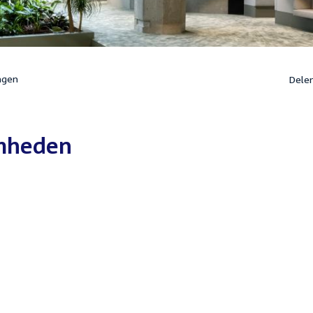
ngen
Dele
mheden