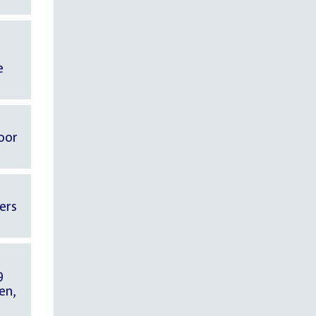
e
oor
ers
9
en,