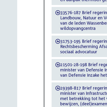
33576-187 Brief regering
-
Landbouw, Natuur en Vo
van de leden Wassenber
wildopvangcentra
31753-195 Brief regering
-
Rechtsbescherming Afsc
sociaal advocatuur
21501-28-198 Brief reger
-
minister van Defensie 
van Defensie inzake he
29398-817 Brief regerin
-
minister van Infrastruc
met betrekking tot het
bewijzen, (deel)examen