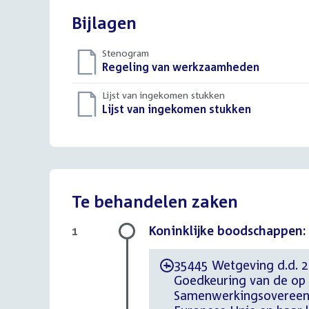
Bijlagen
Stenogram
Download
Regeling van werkzaamheden
()
bestand:
Lijst van ingekomen stukken
Download
Lijst van ingekomen stukken
()
bestand:
Te behandelen zaken
Koninklijke boodschappen:
1
35445 Wetgeving d.d. 22
-
Goedkeuring van de op 
Samenwerkingsovereenk