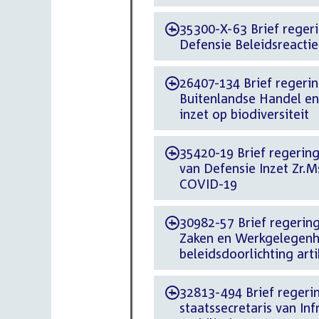
35300-X-63 Brief regerin
-
Defensie Beleidsreact
26407-134 Brief regering
-
Buitenlandse Handel en
inzet op biodiversiteit
35420-19 Brief regering 
-
van Defensie Inzet Zr.M
COVID-19
30982-57 Brief regering
-
Zaken en Werkgelegenh
beleidsdoorlichting ar
32813-494 Brief regerin
-
staatssecretaris van I