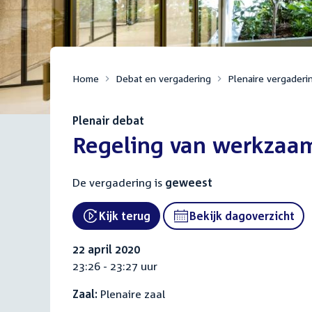
Home
Debat en vergadering
Plenaire vergaderi
Plenair debat
:
Regeling van werkzaa
De vergadering is
geweest
Kijk terug
Bekijk dagoverzicht
External link:
22 april 2020
23:26 - 23:27 uur
Zaal:
Plenaire zaal