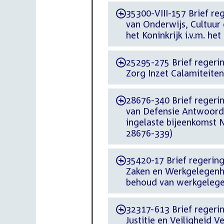
35300-VIII-157 Brief reg
-
van Onderwijs, Cultuur
het Koninkrijk i.v.m. he
25295-275 Brief regering
-
Zorg Inzet Calamiteite
28676-340 Brief regering
-
van Defensie Antwoord
ingelaste bijeenkomst 
28676-339)
35420-17 Brief regering
-
Zaken en Werkgelegenh
behoud van werkgeleg
32317-613 Brief regering
-
Justitie en Veiligheid V