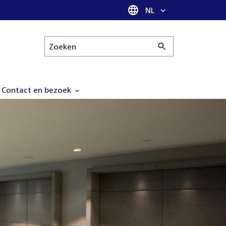
Taal selectie
NL
Zoeken
Contact en bezoek