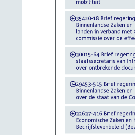
mobiliteit
35420-18 Brief regering 
-
Binnenlandse Zaken en K
landen in verband met
commissie over de effec
30015-64 Brief regering
-
staatssecretaris van In
over ontbrekende docum
29453-515 Brief regering
-
Binnenlandse Zaken en 
over de staat van de C
32637-416 Brief regering
-
Economische Zaken en 
Bedrijfslevenbeleid (B