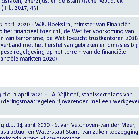
idstaten, enerzijds, en de Islamitische Republiek
 (Trb. 2017, 45)
 april 2020 - W.B. Hoekstra, minister van Financiën
 het financieel toezicht, de Wet ter voorkoming van
rrorisme, de Wet toezicht trustkantoren 2018 en
verband met het herstel van gebreken en omissies bij
ese regelgeving op het terrein van de financiële
nanciële markten 2020)
.d. 1 april 2020 - J.A. Vijlbrief, staatssecretaris van
orderingsmaatregelen rijnvarenden met een werkgever
g d.d. 14 april 2020 - S. van Veldhoven-van der Meer,
frastructuur en Waterstaat Stand van zaken toezeggin
reinigde grond Rijkswaterstaat