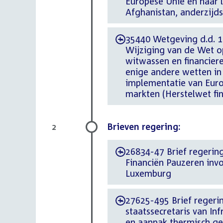
Europese Unie en haar l
Afghanistan, anderzijds
35440 Wetgeving d.d. 17
-
Wijziging van de Wet op
witwassen en financieren van te
enige andere wetten in 
implementatie van Europ
markten (Herstelwet fi
Brieven regering:
2
26834-47 Brief regering d
-
Financiën Pauzeren inv
Luxemburg
27625-495 Brief regerin
-
staatssecretaris van In
en aanpak thermisch ge