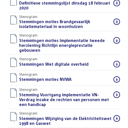
Download
Definitieve stemmingslijst dinsdag 18 februari
bestand:
2020
()
Stenogram
Download
Stemmingen moties Brandgevaarlijk
bestand:
isolatiemateriaal in woonhuizen
()
Stenogram
Download
Stemmingen moties Implementatie tweede
bestand:
herziening Richtlijn energieprestatie
gebouwen
()
Stenogram
Download
Stemmingen Wet digitale overheid
()
bestand:
Stenogram
Download
Stemmingen moties NVWA
()
bestand:
Stenogram
Download
Stemming Voortgang implementatie VN-
bestand:
Verdrag inzake de rechten van personen met
een handicap
()
Stenogram
Download
Stemmingen Wijziging van de Elektriciteitswet
bestand:
1998 en Gaswet
()