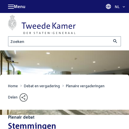
Menu
Taal sel
NL
Zoeken
Home
Debat en vergadering
Plenaire vergaderingen
Delen
Plenair debat
:
Stemmingen