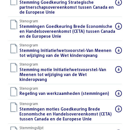
Download
Stemming Goedkeuring Strategische
bestand:
partnerschapsovereenkomst tussen Canada en
de Europese Unie
()
Stenogram
Download
Stemmingen Goedkeuring Brede Economische
bestand:
en Handelsovereenkomst (CETA) tussen Canada
en de Europese Unie
()
Stenogram
Download
Stemming Initiatiefwetsvoorstel-Van Meenen
bestand:
tot wijziging van de Wet kinderopvang
()
Stenogram
Download
Stemming motie Initiatiefwetsvoorstel-Van
bestand:
Meenen tot wijziging van de Wet
kinderopvang
()
Stenogram
Download
Regeling van werkzaamheden (stemmingen)
()
bestand:
Stenogram
Download
Stemmingen moties Goedkeuring Brede
bestand:
Economische en Handelsovereenkomst (CETA)
tussen Canada en de Europese Unie
()
Stemmingslijst