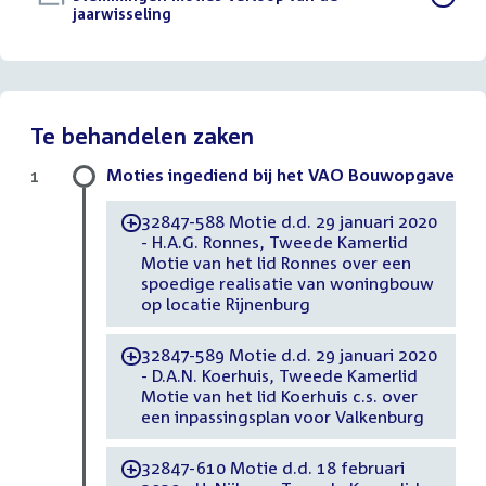
bestand:
jaarwisseling
()
Te behandelen zaken
Moties ingediend bij het VAO Bouwopgave
1
32847-588 Motie d.d. 29 januari 2020
-
- H.A.G. Ronnes, Tweede Kamerlid
Motie van het lid Ronnes over een
spoedige realisatie van woningbouw
op locatie Rijnenburg
32847-589 Motie d.d. 29 januari 2020
-
- D.A.N. Koerhuis, Tweede Kamerlid
Motie van het lid Koerhuis c.s. over
een inpassingsplan voor Valkenburg
32847-610 Motie d.d. 18 februari
-