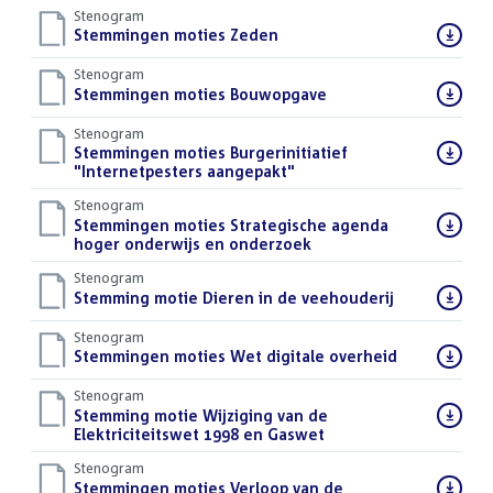
Stenogram
Download
Stemmingen moties Zeden
()
bestand:
Stenogram
Download
Stemmingen moties Bouwopgave
()
bestand:
Stenogram
Download
Stemmingen moties Burgerinitiatief
bestand:
"Internetpesters aangepakt"
()
Stenogram
Download
Stemmingen moties Strategische agenda
bestand:
hoger onderwijs en onderzoek
()
Stenogram
Download
Stemming motie Dieren in de veehouderij
()
bestand:
Stenogram
Download
Stemmingen moties Wet digitale overheid
()
bestand:
Stenogram
Download
Stemming motie Wijziging van de
bestand:
Elektriciteitswet 1998 en Gaswet
()
Stenogram
Download
Stemmingen moties Verloop van de