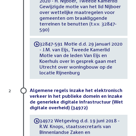
2020 - H. Nijboer, Tweede Kamerlid
Gewijzigde motie van het lid Nijboer
over wettelijke maatregelen voor
gemeenten om braakliggende
terreinen te benutten (t.v.v. 32847-
590)
32847-591 Motie d.d. 29 januari 2020
-
- J.M. van Eijs, Tweede Kamerlid
Motie van de leden Van Eijs en
Koerhuis over in gesprek gaan met
Utrecht over woningbouw op de
locatie Rijnenburg
Algemene regels inzake het elektronisch
2
verkeer in het publieke domein en inzake
de generieke digitale infrastructuur (Wet
digitale overheid) (34972)
34972 Wetgeving d.d. 19 juni 2018 -
-
R.W. Knops, staatssecretaris van
Binnenlandse Zaken en