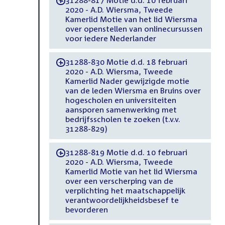
31288-817 Motie d.d. 10 februari
-
2020 - A.D. Wiersma, Tweede
Kamerlid Motie van het lid Wiersma
over openstellen van onlinecursussen
voor iedere Nederlander
31288-830 Motie d.d. 18 februari
-
2020 - A.D. Wiersma, Tweede
Kamerlid Nader gewijzigde motie
van de leden Wiersma en Bruins over
hogescholen en universiteiten
aansporen samenwerking met
bedrijfsscholen te zoeken (t.v.v.
31288-829)
31288-819 Motie d.d. 10 februari
-
2020 - A.D. Wiersma, Tweede
Kamerlid Motie van het lid Wiersma
over een verscherping van de
verplichting het maatschappelijk
verantwoordelijkheidsbesef te
bevorderen