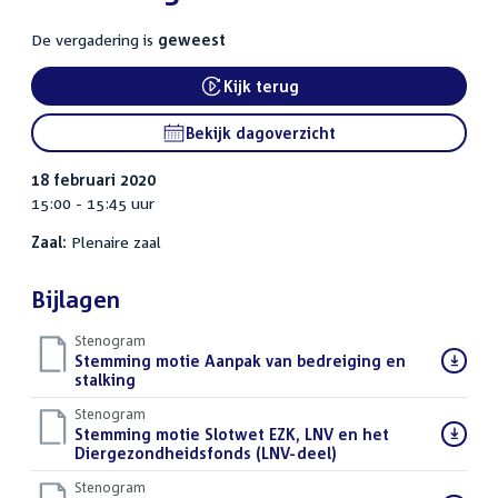
De vergadering is
geweest
Kijk terug
External link:
Bekijk dagoverzicht
18 februari 2020
15:00 - 15:45 uur
Zaal:
Plenaire zaal
Bijlagen
Stenogram
Download
Stemming motie Aanpak van bedreiging en
bestand:
stalking
()
Stenogram
Download
Stemming motie Slotwet EZK, LNV en het
bestand:
Diergezondheidsfonds (LNV-deel)
()
Stenogram