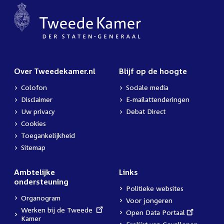
Over Tweedekamer.nl
Blijf op de hoogte
Colofon
Sociale media
Disclaimer
E-mailattenderingen
Uw privacy
Debat Direct
Cookies
Toegankelijkheid
Sitemap
Ambtelijke
Links
ondersteuning
Politieke websites
Organogram
Voor jongeren
External
Werken bij de Tweede
External
Open Data Portaal
link:
Kamer
link: