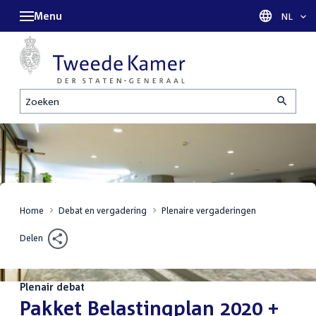
Menu
Taal sel
NL
Zoeken
Home
Debat en vergadering
Plenaire vergaderingen
Delen
Plenair debat
:
Pakket Belastingplan 2020 +