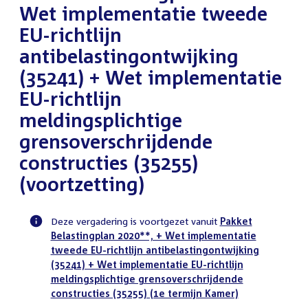
Wet implementatie tweede
EU-richtlijn
antibelastingontwijking
(35241) + Wet implementatie
EU-richtlijn
meldingsplichtige
grensoverschrijdende
constructies (35255)
(voortzetting)
Deze vergadering is voortgezet vanuit
Pakket
Belastingplan 2020**, + Wet implementatie
Voortgangsstatus
tweede EU-richtlijn antibelastingontwijking
plenaire
(35241) + Wet implementatie EU-richtlijn
activiteit
meldingsplichtige grensoverschrijdende
constructies (35255) (1e termijn Kamer)