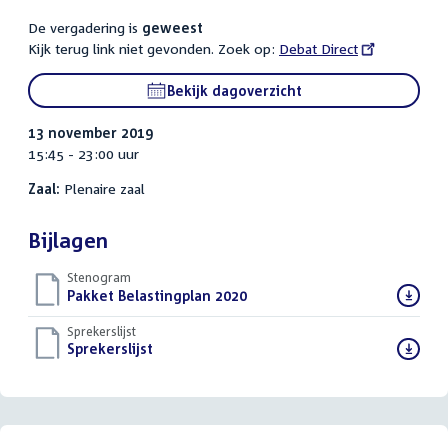
De vergadering is
geweest
Kijk terug link niet gevonden. Zoek op:
External
Debat Direct
link:
Bekijk dagoverzicht
13 november 2019
15:45 - 23:00 uur
Zaal:
Plenaire zaal
Bijlagen
Stenogram
Download
Pakket Belastingplan 2020
()
bestand:
Sprekerslijst
Download
Sprekerslijst
()
bestand: