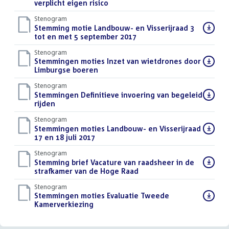
bestand:
verplicht eigen risico
()
Stenogram
Download
Stemming motie Landbouw- en Visserijraad 3
bestand:
tot en met 5 september 2017
()
Stenogram
Download
Stemmingen moties Inzet van wietdrones door
bestand:
Limburgse boeren
()
Stenogram
Download
Stemmingen Definitieve invoering van begeleid
bestand:
rijden
()
Stenogram
Download
Stemmingen moties Landbouw- en Visserijraad
bestand:
17 en 18 juli 2017
()
Stenogram
Download
Stemming brief Vacature van raadsheer in de
bestand:
strafkamer van de Hoge Raad
()
Stenogram
Download
Stemmingen moties Evaluatie Tweede
bestand:
Kamerverkiezing
()