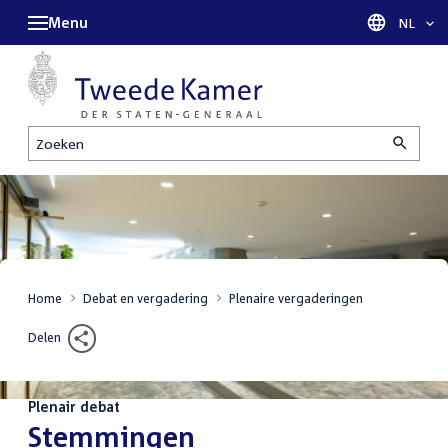
Menu
Taal sel
NL
Zoeken
Home
Debat en vergadering
Plenaire vergaderingen
Delen
Plenair debat
:
Stemmingen