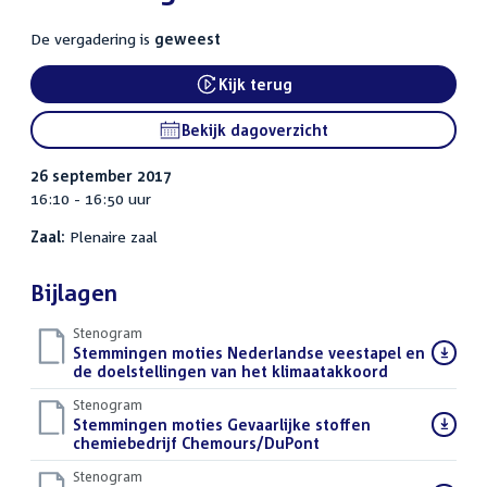
De vergadering is
geweest
Kijk terug
External link:
Bekijk dagoverzicht
26 september 2017
16:10 - 16:50 uur
Zaal:
Plenaire zaal
Bijlagen
Stenogram
Download
Stemmingen moties Nederlandse veestapel en
bestand:
de doelstellingen van het klimaatakkoord
()
Stenogram
Download
Stemmingen moties Gevaarlijke stoffen
bestand:
chemiebedrijf Chemours/DuPont
()
Stenogram