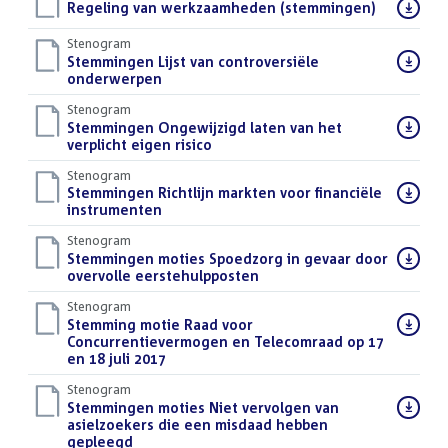
Download
Regeling van werkzaamheden (stemmingen)
()
bestand:
Stenogram
Download
Stemmingen Lijst van controversiële
bestand:
onderwerpen
()
Stenogram
Download
Stemmingen Ongewijzigd laten van het
bestand:
verplicht eigen risico
()
Stenogram
Download
Stemmingen Richtlijn markten voor financiële
bestand:
instrumenten
()
Stenogram
Download
Stemmingen moties Spoedzorg in gevaar door
bestand:
overvolle eerstehulpposten
()
Stenogram
Download
Stemming motie Raad voor
bestand:
Concurrentievermogen en Telecomraad op 17
en 18 juli 2017
()
Stenogram
Download
Stemmingen moties Niet vervolgen van
bestand:
asielzoekers die een misdaad hebben
gepleegd
()