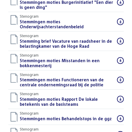
Download
Stemmingen moties Burgerinitiatief "Een dier
bestand:
is geen ding"
()
Stenogram
Download
Stemmingen moties
bestand:
Onderwijsachterstandenbeleid
()
Stenogram
Download
Stemming brief Vacature van raadsheer in de
bestand:
belastingkamer van de Hoge Raad
()
Stenogram
Download
Stemmingen moties Misstanden in een
bestand:
bokkenmesterij
()
Stenogram
Download
Stemmingen moties Functioneren van de
bestand:
centrale ondernemingsraad bij de politie
()
Stenogram
Download
Stemmingen moties Rapport De lokale
bestand:
betekenis van de basisteams
()
Stenogram
Download
Stemmingen moties Behandelstops in de ggz
()
bestand:
Stenogram