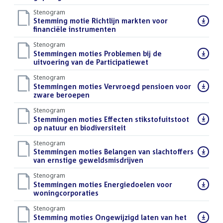
Stenogram
Download
Stemming motie Richtlijn markten voor
bestand:
financiële instrumenten
()
Stenogram
Download
Stemmingen moties Problemen bij de
bestand:
uitvoering van de Participatiewet
()
Stenogram
Download
Stemmingen moties Vervroegd pensioen voor
bestand:
zware beroepen
()
Stenogram
Download
Stemmingen moties Effecten stikstofuitstoot
bestand:
op natuur en biodiversiteit
()
Stenogram
Download
Stemmingen moties Belangen van slachtoffers
bestand:
van ernstige geweldsmisdrijven
()
Stenogram
Download
Stemmingen moties Energiedoelen voor
bestand:
woningcorporaties
()
Stenogram
Download
Stemming moties Ongewijzigd laten van het