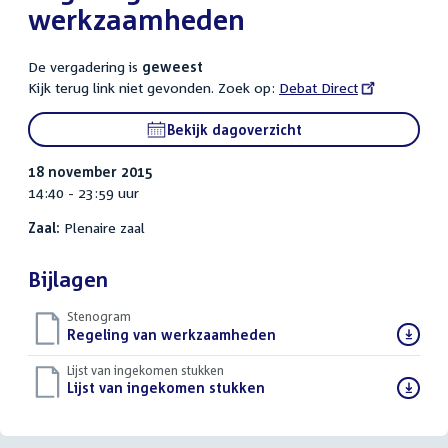
werkzaamheden
De vergadering is
geweest
Kijk terug link niet gevonden. Zoek op:
External
Debat Direct
link:
Bekijk dagoverzicht
18 november 2015
14:40 - 23:59 uur
Zaal:
Plenaire zaal
Bijlagen
Stenogram
Download
Regeling van werkzaamheden
()
bestand:
Lijst van ingekomen stukken
Download
Lijst van ingekomen stukken
()
bestand: