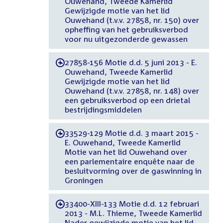
Ouwehand, Tweede Kamerlid
Gewijzigde motie van het lid
Ouwehand (t.v.v. 27858, nr. 150) over
opheffing van het gebruiksverbod
voor nu uitgezonderde gewassen
27858-156 Motie d.d. 5 juni 2013 - E.
-
Ouwehand, Tweede Kamerlid
Gewijzigde motie van het lid
Ouwehand (t.v.v. 27858, nr. 148) over
een gebruiksverbod op een drietal
bestrijdingsmiddelen
33529-129 Motie d.d. 3 maart 2015 -
-
E. Ouwehand, Tweede Kamerlid
Motie van het lid Ouwehand over
een parlementaire enquête naar de
besluitvorming over de gaswinning in
Groningen
33400-XIII-133 Motie d.d. 12 februari
-
2013 - M.L. Thieme, Tweede Kamerlid
Nader gewijzigde motie van het lid