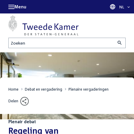
Menu
Taal sel
NL
Zoeken
Home
Debat en vergadering
Plenaire vergaderingen
Delen
Plenair debat
:
Regeling van