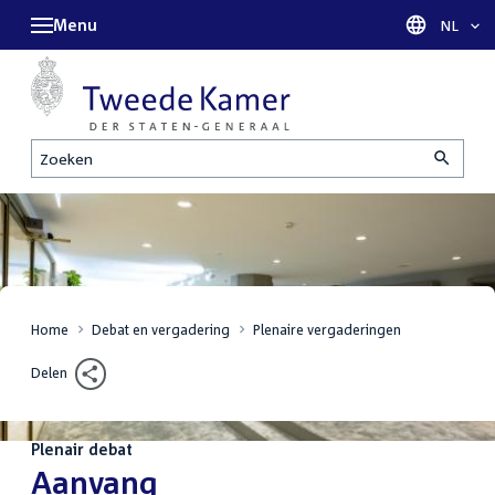
Menu
Taal sel
NL
Zoeken
Home
Debat en vergadering
Plenaire vergaderingen
Delen
Plenair debat
:
Aanvang