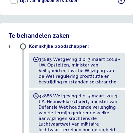
Download
Lijst van ingekomen stukken
()
bestand:
Te behandelen zaken
Koninklijke boodschappen:
1
33885 Wetgeving d.d. 3 maart 2014 -
-
I.W. Opstelten, minister van
Veiligheid en Justitie Wijziging van
de Wet regulering prostitutie en
bestrijding misstanden seksbranche
33886 Wetgeving d.d. 3 maart 2014 -
-
J.A. Hennis-Plasschaert, minister van
Defensie Wet houdende verlenging
van de termijn gedurende welke
aanwijzingen krachtens de
Luchtvaartwet van militaire
luchtvaartterreinen hun geldigheid