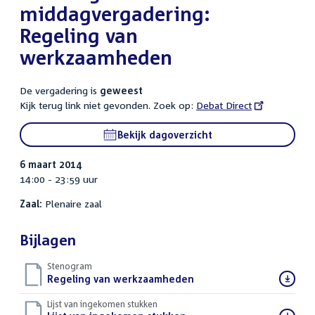
middagvergadering:
Regeling van
werkzaamheden
De vergadering is
geweest
Kijk terug link niet gevonden. Zoek op:
External
Debat Direct
link:
Bekijk dagoverzicht
6 maart 2014
14:00 - 23:59 uur
Zaal:
Plenaire zaal
Bijlagen
Stenogram
Download
Regeling van werkzaamheden
()
bestand:
Lijst van ingekomen stukken