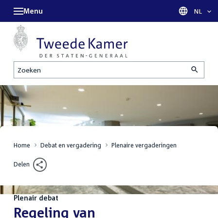
Menu
Taal sel
NL
Zoeken
Home
Debat en vergadering
Plenaire vergaderingen
Delen
Plenair debat
:
Regeling van