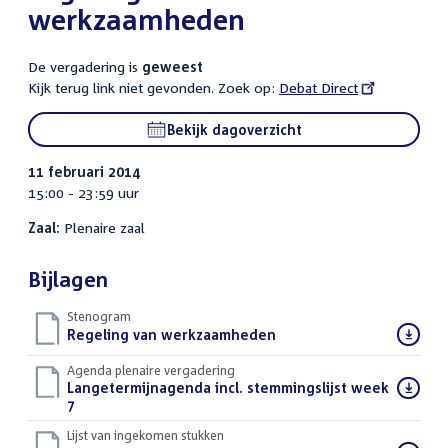
werkzaamheden
De vergadering is
geweest
Kijk terug link niet gevonden. Zoek op:
External
Debat Direct
link:
Bekijk dagoverzicht
11 februari 2014
15:00 - 23:59 uur
Zaal:
Plenaire zaal
Bijlagen
Stenogram
Download
Regeling van werkzaamheden
()
bestand:
Agenda plenaire vergadering
Download
Langetermijnagenda incl. stemmingslijst week
bestand:
7
()
Lijst van ingekomen stukken