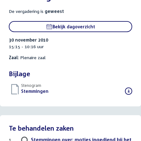
De vergadering is
geweest
Bekijk dagoverzicht
30 november 2010
15:15 - 10:16 uur
Zaal:
Plenaire zaal
Bijlage
Stenogram
Download
Stemmingen
()
bestand:
Te behandelen zaken
Stemmingen over: moties ingediend bij het
1