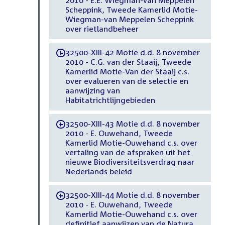
2010 - E.E. Wiegman-van Meppelen
Scheppink, Tweede Kamerlid Motie-
Wiegman-van Meppelen Scheppink
over rietlandbeheer
32500-XIII-42 Motie d.d. 8 november
-
2010 - C.G. van der Staaij, Tweede
Kamerlid Motie-Van der Staaij c.s.
over evalueren van de selectie en
aanwijzing van
Habitatrichtlijngebieden
32500-XIII-43 Motie d.d. 8 november
-
2010 - E. Ouwehand, Tweede
Kamerlid Motie-Ouwehand c.s. over
vertaling van de afspraken uit het
nieuwe Biodiversiteitsverdrag naar
Nederlands beleid
32500-XIII-44 Motie d.d. 8 november
-
2010 - E. Ouwehand, Tweede
Kamerlid Motie-Ouwehand c.s. over
definitief aanwijzen van de Natura