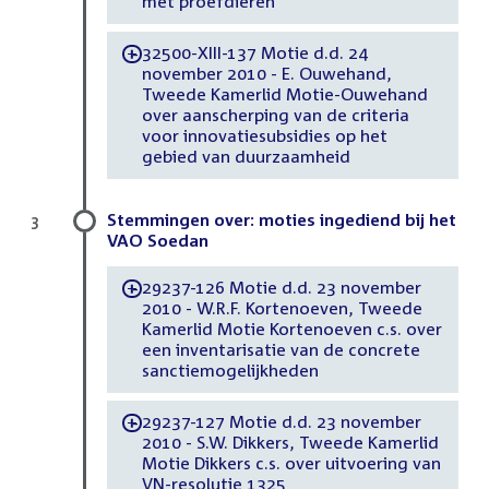
met proefdieren
32500-XIII-137 Motie d.d. 24
-
november 2010 - E. Ouwehand,
Tweede Kamerlid Motie-Ouwehand
over aanscherping van de criteria
voor innovatiesubsidies op het
gebied van duurzaamheid
Stemmingen over: moties ingediend bij het
3
VAO Soedan
29237-126 Motie d.d. 23 november
-
2010 - W.R.F. Kortenoeven, Tweede
Kamerlid Motie Kortenoeven c.s. over
een inventarisatie van de concrete
sanctiemogelijkheden
29237-127 Motie d.d. 23 november
-
2010 - S.W. Dikkers, Tweede Kamerlid
Motie Dikkers c.s. over uitvoering van
VN-resolutie 1325