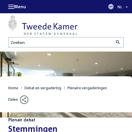
Menu
Taal sel
NL
Zoeken
Home
Debat en vergadering
Plenaire vergaderingen
Delen
Plenair debat
:
Stemmingen