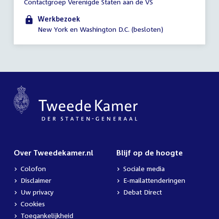
Contactgroep Verenigde Staten aan de VS
vergadering
00:01
Werkbezoek
-
New York en Washington D.C. (besloten)
23:59
uur
Over Tweedekamer.nl
Blijf op de hoogte
Colofon
Sociale media
Disclaimer
E-mailattenderingen
Uw privacy
Debat Direct
Cookies
Toegankelijkheid