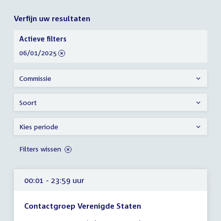
Verfijn uw resultaten
Verfijn
Actieve filters
uw
verwijder
06/01/2025
resultaten
filter
Commissie
Soort
Kies periode
Filters wissen
00:01 - 23:59 uur
Contactgroep Verenigde Staten
Tijd