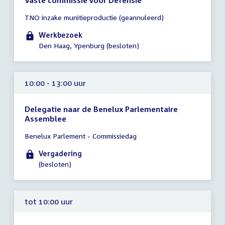
Vaste commissie voor Defensie
Tijd
TNO inzake munitieproductie (geannuleerd)
vergadering
09:30
Werkbezoek
-
Den Haag, Ypenburg (besloten)
12:00
uur
10:00 - 13:00 uur
Delegatie naar de Benelux Parlementaire
Assemblee
Tijd
Benelux Parlement - Commissiedag
vergadering
10:00
Vergadering
-
(besloten)
13:00
uur
tot 10:00 uur