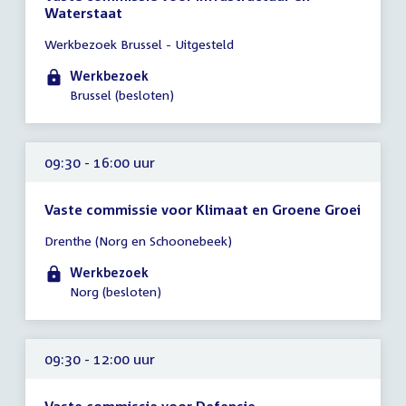
Waterstaat
Tijd
Werkbezoek Brussel - Uitgesteld
vergadering
09:00
Werkbezoek
-
Brussel (besloten)
17:00
uur
09:30 - 16:00 uur
Vaste commissie voor Klimaat en Groene Groei
Tijd
Drenthe (Norg en Schoonebeek)
vergadering
09:30
Werkbezoek
-
Norg (besloten)
16:00
uur
09:30 - 12:00 uur