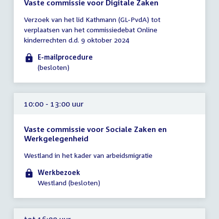
Vaste commissie voor Digitale Zaken
Tijd
Verzoek van het lid Kathmann (GL-PvdA) tot
vergadering
verplaatsen van het commissiedebat Online
tot
kinderrechten d.d. 9 oktober 2024
10:00
uur
E-mailprocedure
(besloten)
10:00 - 13:00 uur
Vaste commissie voor Sociale Zaken en
Werkgelegenheid
Tijd
Westland in het kader van arbeidsmigratie
vergadering
10:00
Werkbezoek
-
Westland (besloten)
13:00
uur
tot 16:00 uur