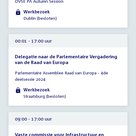
OVSE PA Autumn Session
vergadering
00:01
Werkbezoek
-
Dublin (besloten)
17:00
uur
00:01 - 17:00 uur
Delegatie naar de Parlementaire Vergadering
van de Raad van Europa
Tijd
Parlementaire Assemblee Raad van Europa - 4de
vergadering
deelsessie 2024
00:01
-
Werkbezoek
17:00
Straatsburg (besloten)
uur
09:00 - 17:00 uur
Vaste commissie voor Infrastructuur en