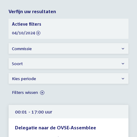
Verfijn uw resultaten
Verfijn
Actieve filters
uw
verwijder
04/10/2024
resultaten
filter
Commissie
Soort
Kies periode
Filters wissen
00:01 - 17:00 uur
Delegatie naar de OVSE-Assemblee
Tijd