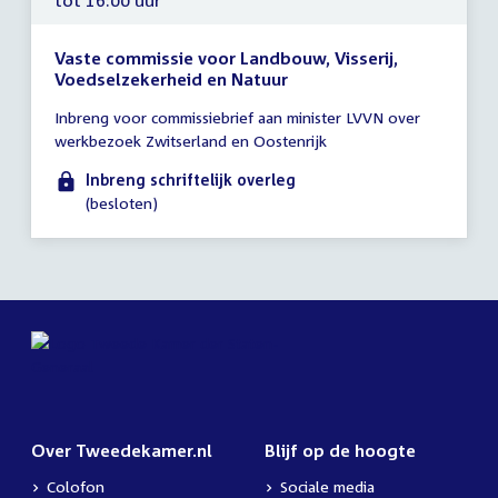
Vaste commissie voor Landbouw, Visserij,
Voedselzekerheid en Natuur
Tijd
Inbreng voor commissiebrief aan minister LVVN over
vergadering
werkbezoek Zwitserland en Oostenrijk
tot
16:00
Inbreng schriftelijk overleg
uur
(besloten)
Over Tweedekamer.nl
Blijf op de hoogte
Colofon
Sociale media