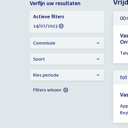
Vrij
Verfijn uw resultaten
2023
Verfijn
Actieve filters
00:
uw
verwijder
14/07/2023
resultaten
filter
Vas
On
Commissie
Tijd
Tai
ver
Soort
00:
-
Kies periode
23:
tot
uur
Filters wissen
Vas
Tijd
App
ver
Rey
tot
12: