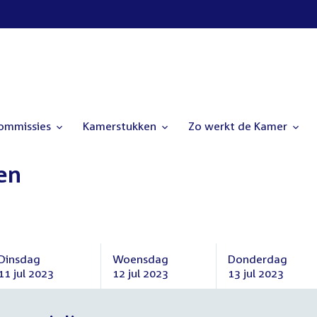
commissies
Kamerstukken
Zo werkt de Kamer
en
Dinsdag
Woensdag
Donderdag
11 jul 2023
12 jul 2023
13 jul 2023
Dinsdag
Woensdag
Donderdag
11
12
13
juli
juli
juli