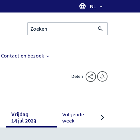
Taal selectie
NL
Zoeken
Contact en bezoek
Delen
Vrijdag
Volgende
14 jul 2023
week
Vrijdag
Volgende
14
week
juli