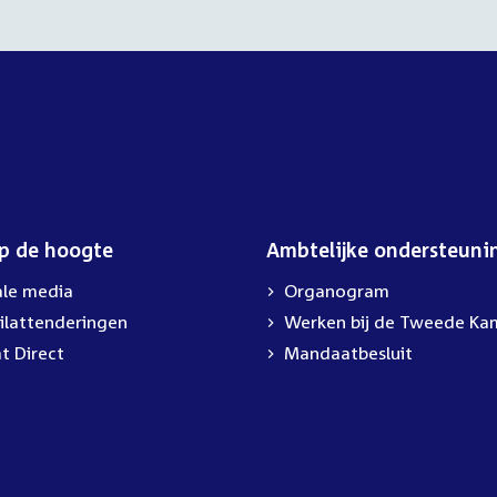
op de hoogte
Ambtelijke ondersteuni
ale media
Organogram
ilattenderingen
External
Werken bij de Tweede Ka
link:
t Direct
Mandaatbesluit