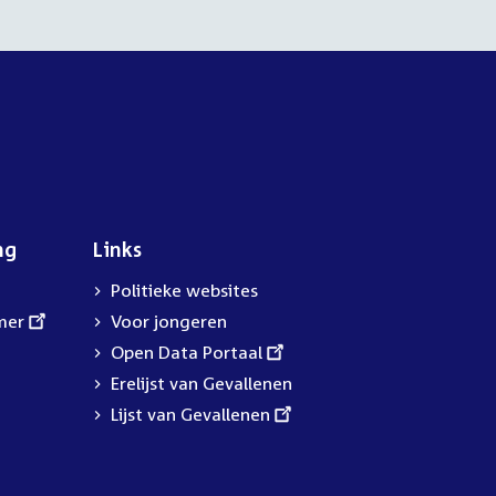
ng
Links
Politieke websites
mer
Voor jongeren
External
Open Data Portaal
link:
Erelijst van Gevallenen
External
Lijst van Gevallenen
link: