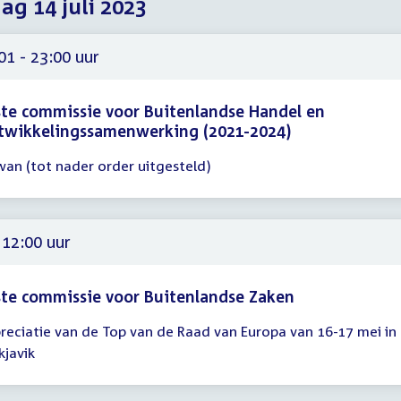
dag 14 juli 2023
2023
2023
2023
01 - 23:00 uur
te commissie voor Buitenlandse Handel en
twikkelingssamenwerking (2021-2024)
wan (tot nader order uitgesteld)
gadering
01
00
 12:00 uur
te commissie voor Buitenlandse Zaken
reciatie van de Top van de Raad van Europa van 16-17 mei in
gadering
kjavik
00