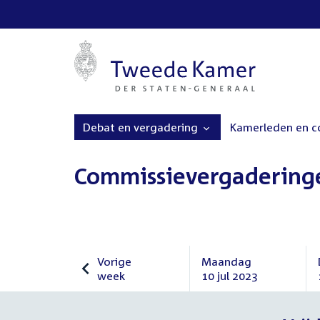
Debat en vergadering
Kamerleden en 
Commissievergadering
Vorige
Maandag
week
10 jul 2023
Vorige
Maandag
week
10
juli