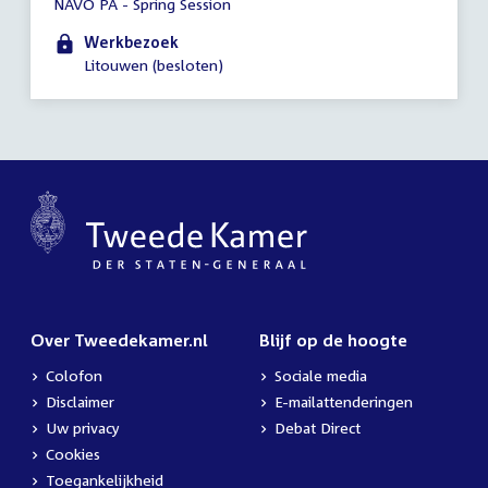
NAVO PA - Spring Session
vergadering
09:00
Werkbezoek
-
Litouwen (besloten)
23:59
uur
Over Tweedekamer.nl
Blijf op de hoogte
Colofon
Sociale media
Disclaimer
E-mailattenderingen
Uw privacy
Debat Direct
Cookies
Toegankelijkheid