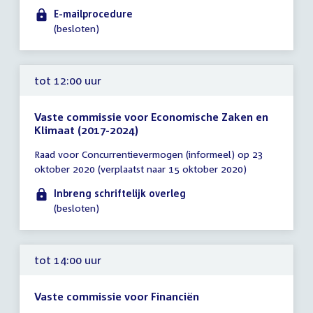
12:00
E-mailprocedure
uur
(besloten)
tot 12:00 uur
Vaste commissie voor Economische Zaken en
Klimaat (2017-2024)
Tijd
Raad voor Concurrentievermogen (informeel) op 23
vergadering
oktober 2020 (verplaatst naar 15 oktober 2020)
tot
12:00
Inbreng schriftelijk overleg
uur
(besloten)
tot 14:00 uur
Vaste commissie voor Financiën
Tijd