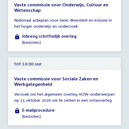
Vaste commissie voor Onderwijs, Cultuur en
Wetenschap
Tijd
Nationaal actieplan voor meer diversiteit en inclusie in
vergadering
het hoger onderwijs en onderzoek
tot
10:00
Inbreng schriftelijk overleg
uur
(besloten)
tot 10:00 uur
Vaste commissie voor Sociale Zaken en
Werkgelegenheid
Tijd
Verzoek om het algemeen overleg AOW-onderwerpen
vergadering
op 15 oktober 2020 om te zetten in een notaoverleg
tot
10:00
E-mailprocedure
uur
(besloten)