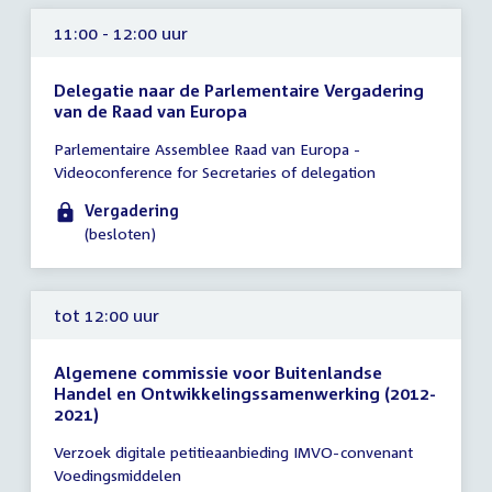
11:00 - 12:00 uur
Delegatie naar de Parlementaire Vergadering
van de Raad van Europa
Tijd
Parlementaire Assemblee Raad van Europa -
vergadering
Videoconference for Secretaries of delegation
11:00
-
Vergadering
12:00
(besloten)
uur
tot 12:00 uur
Algemene commissie voor Buitenlandse
Handel en Ontwikkelingssamenwerking (2012-
2021)
Tijd
Verzoek digitale petitieaanbieding IMVO-convenant
vergadering
Voedingsmiddelen
tot