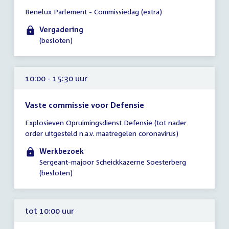
Tijd
Benelux Parlement - Commissiedag (extra)
vergadering
09:00
Vergadering
-
(besloten)
12:00
uur
10:00 - 15:30 uur
Vaste commissie voor Defensie
Tijd
Explosieven Opruimingsdienst Defensie (tot nader
vergadering
order uitgesteld n.a.v. maatregelen coronavirus)
10:00
-
Werkbezoek
15:30
Sergeant-majoor Scheickkazerne Soesterberg
uur
(besloten)
tot 10:00 uur