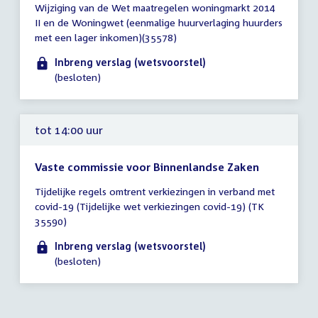
Wijziging van de Wet maatregelen woningmarkt 2014
vergadering
II en de Woningwet (eenmalige huurverlaging huurders
tot
met een lager inkomen)(35578)
14:00
uur
Inbreng verslag (wetsvoorstel)
(besloten)
tot 14:00 uur
Vaste commissie voor Binnenlandse Zaken
Tijd
Tijdelijke regels omtrent verkiezingen in verband met
vergadering
covid-19 (Tijdelijke wet verkiezingen covid-19) (TK
tot
35590)
14:00
uur
Inbreng verslag (wetsvoorstel)
(besloten)