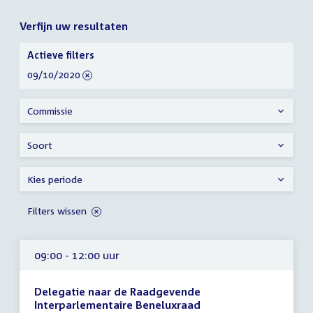
Verfijn uw resultaten
Verfijn
Actieve filters
uw
verwijder
09/10/2020
resultaten
filter
Commissie
Soort
Kies periode
Filters wissen
09:00 - 12:00 uur
Delegatie naar de Raadgevende
Interparlementaire Beneluxraad