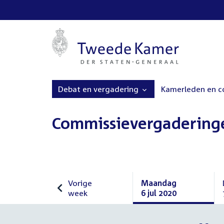
Debat en vergadering
Kamerleden en 
Commissievergadering
Vorige
Maandag
week
6 jul 2020
Vorige
Maandag
week
6
juli