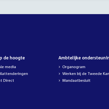
op de hoogte
Ambtelijke ondersteuni
ale media
Organogram
ilattenderingen
External
Werken bij de Tweede Ka
link:
t Direct
Mandaatbesluit