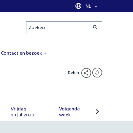
Taal selectie
NL
Zoeken
Contact en bezoek
Delen
Vrijdag
Volgende
10 jul 2020
week
Vrijdag
Volgende
10
week
juli