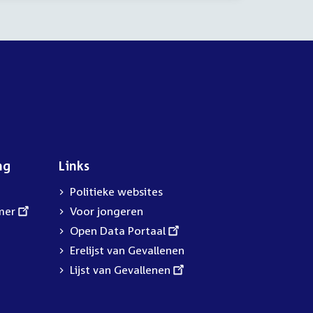
ng
Links
Politieke websites
mer
Voor jongeren
External
Open Data Portaal
link:
Erelijst van Gevallenen
External
Lijst van Gevallenen
link: