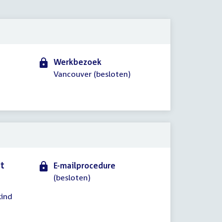
2020
Werkbezoek
Vancouver (besloten)
rt
E-mailprocedure
(besloten)
kind