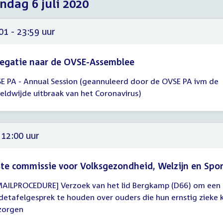
dag 6 juli 2020
2020
2020
2020
01 - 23:59 uur
egatie naar de OVSE-Assemblee
E PA - Annual Session (geannuleerd door de OVSE PA ivm de
gadering
eldwijde uitbraak van het Coronavirus)
01
59
 12:00 uur
te commissie voor Volksgezondheid, Welzijn en Spo
MAILPROCEDURE] Verzoek van het lid Bergkamp (D66) om een
gadering
detafelgesprek te houden over ouders die hun ernstig zieke 
zorgen
00