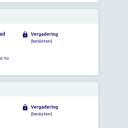
aad
Vergadering
(besloten)
nt to
Vergadering
(besloten)