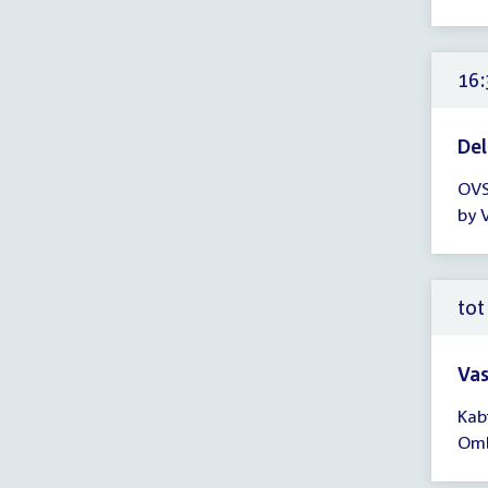
-
17:
uur
16:
Del
Tijd
OVS
ver
by 
16:
-
17:
uur
tot
Vas
Tijd
Kab
ver
Om
tot
18: