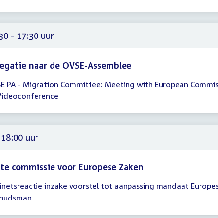
00
30 - 17:30 uur
egatie naar de OVSE-Assemblee
E PA - Migration Committee: Meeting with European Commis
gadering
Videoconference
30
30
 18:00 uur
te commissie voor Europese Zaken
inetsreactie inzake voorstel tot aanpassing mandaat Europe
gadering
budsman
00