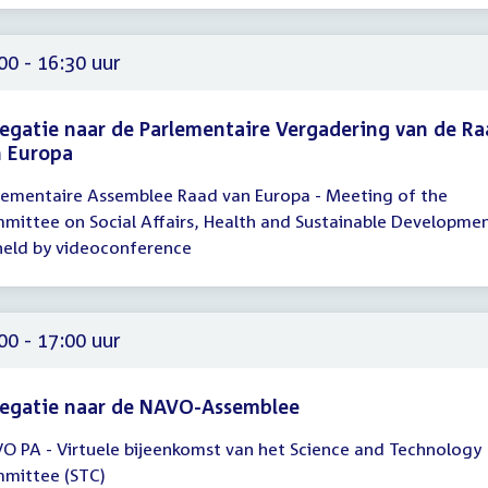
00 - 16:30 uur
egatie naar de Parlementaire Vergadering van de R
n Europa
lementaire Assemblee Raad van Europa - Meeting of the
gadering
mittee on Social Affairs, Health and Sustainable Developme
00
held by videoconference
30
00 - 17:00 uur
legatie naar de NAVO-Assemblee
O PA - Virtuele bijeenkomst van het Science and Technology
gadering
mittee (STC)
00