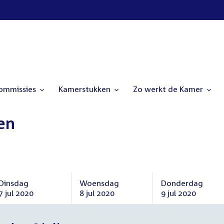
commissies
Kamerstukken
Zo werkt de Kamer
en
Dinsdag
Woensdag
Donderdag
7 jul 2020
8 jul 2020
9 jul 2020
Dinsdag
Woensdag
Donderdag
7
8
9
juli
juli
juli