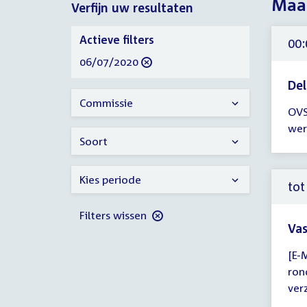
Maan
Verfijn uw resultaten
2020
Verfijn
Actieve filters
00:
uw
verwijder
06/07/2020
resultaten
filter
Del
Tijd
Commissie
OVS
ver
wer
00:
Soort
-
23:
Kies periode
uur
tot
Filters wissen
Vas
Tijd
[E-
ver
ron
tot
ver
12: