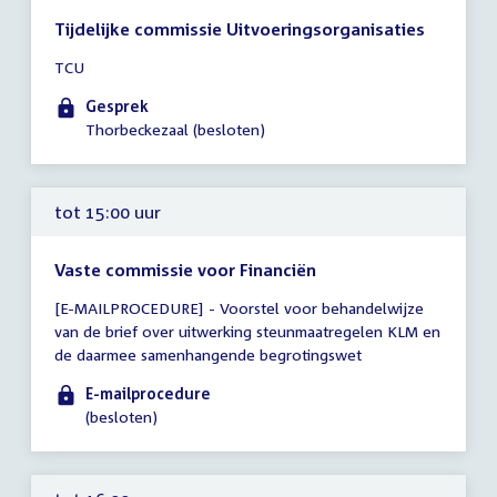
Tijdelijke commissie Uitvoeringsorganisaties
Tijd
TCU
vergadering
13:00
Gesprek
-
Thorbeckezaal (besloten)
18:00
uur
tot 15:00 uur
Vaste commissie voor Financiën
Tijd
[E-MAILPROCEDURE] - Voorstel voor behandelwijze
vergadering
van de brief over uitwerking steunmaatregelen KLM en
tot
de daarmee samenhangende begrotingswet
15:00
uur
E-mailprocedure
(besloten)