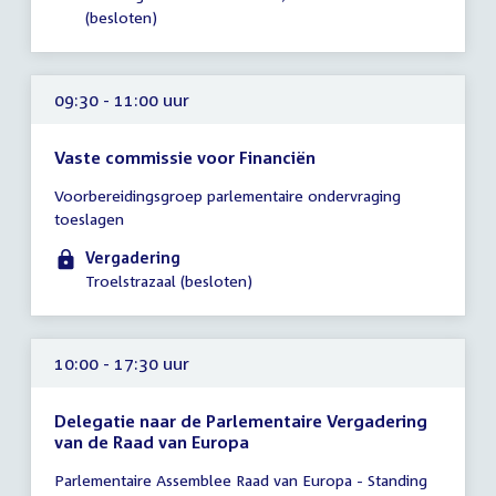
(besloten)
09:30 - 11:00 uur
Vaste commissie voor Financiën
Tijd
Voorbereidingsgroep parlementaire ondervraging
vergadering
toeslagen
09:30
-
Vergadering
11:00
Troelstrazaal (besloten)
uur
10:00 - 17:30 uur
Delegatie naar de Parlementaire Vergadering
van de Raad van Europa
Tijd
Parlementaire Assemblee Raad van Europa - Standing
vergadering