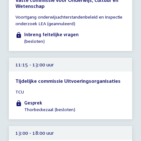
Vaste commissie voor Onderwijs, Cultuur en
Wetenschap
Tijd
Voortgang onderwijsachterstandenbeleid en inspectie
vergadering
onderzoek LEA (geannuleerd)
tot
10:00
Inbreng feitelijke vragen
uur
(besloten)
11:15 - 13:00 uur
Tijdelijke commissie Uitvoeringsorganisaties
Tijd
TCU
vergadering
11:15
Gesprek
-
Thorbeckezaal (besloten)
13:00
uur
13:00 - 18:00 uur