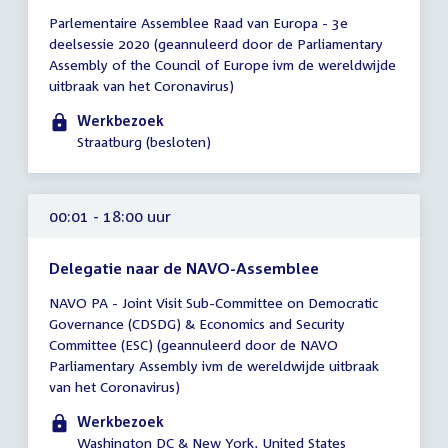
Tijd
Parlementaire Assemblee Raad van Europa - 3e
vergadering
deelsessie 2020 (geannuleerd door de Parliamentary
00:01
Assembly of the Council of Europe ivm de wereldwijde
-
uitbraak van het Coronavirus)
17:00
uur
Werkbezoek
Straatburg (besloten)
00:01 - 18:00 uur
Delegatie naar de NAVO-Assemblee
Tijd
NAVO PA - Joint Visit Sub-Committee on Democratic
vergadering
Governance (CDSDG) & Economics and Security
00:01
Committee (ESC) (geannuleerd door de NAVO
-
Parliamentary Assembly ivm de wereldwijde uitbraak
18:00
van het Coronavirus)
uur
Werkbezoek
Washington DC & New York, United States