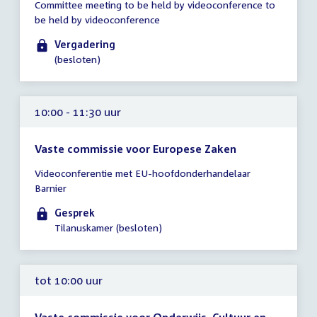
Committee meeting to be held by videoconference to
10:00
be held by videoconference
-
17:30
Vergadering
uur
(besloten)
10:00 - 11:30 uur
Vaste commissie voor Europese Zaken
Tijd
Videoconferentie met EU-hoofdonderhandelaar
vergadering
Barnier
10:00
-
Gesprek
11:30
Tilanuskamer (besloten)
uur
tot 10:00 uur