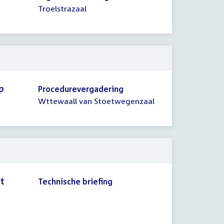
Troelstrazaal
p
Procedurevergadering
Wttewaall van Stoetwegenzaal
rt
Technische briefing