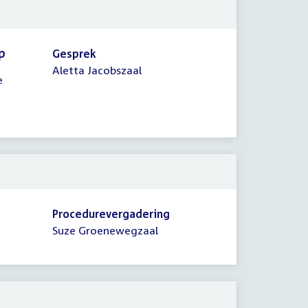
p
Gesprek
Aletta Jacobszaal
e
Procedurevergadering
Suze Groenewegzaal