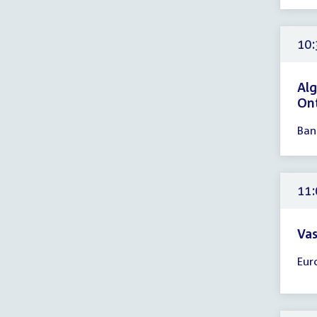
-
12:
uur
10:
Alg
On
Tijd
Ban
ver
10:
-
11:
11:
uur
Vas
Tijd
Eur
ver
11:
-