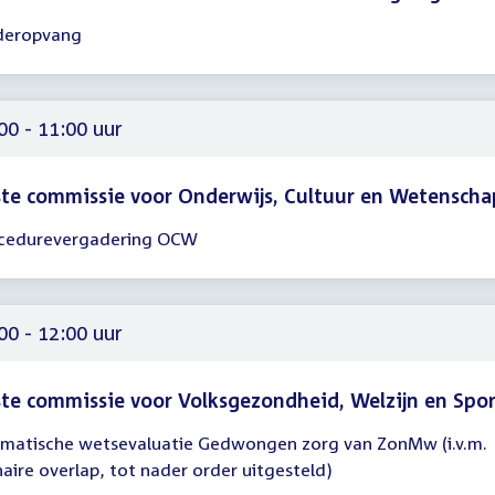
deropvang
gadering
00
00
00 - 11:00 uur
te commissie voor Onderwijs, Cultuur en Wetenscha
cedurevergadering OCW
gadering
00
00
00 - 12:00 uur
te commissie voor Volksgezondheid, Welzijn en Spo
matische wetsevaluatie Gedwongen zorg van ZonMw (i.v.m.
gadering
naire overlap, tot nader order uitgesteld)
00