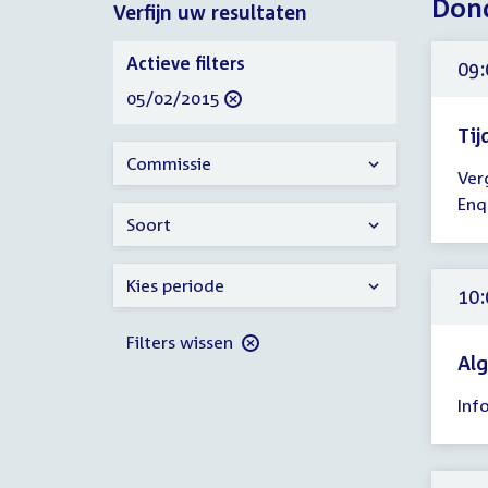
Dond
Verfijn uw resultaten
2015
Verfijn
Actieve filters
09:
uw
verwijder
05/02/2015
resultaten
filter
Tij
Tijd
Commissie
Ver
ver
Enq
09:
Soort
-
10:
Kies periode
uur
10:
Filters wissen
Alg
Tijd
Inf
ver
10:
-