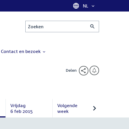
Taal selectie
NL
Zoeken
Contact en bezoek
Delen
Vrijdag
Volgende
6 feb 2015
week
Vrijdag
Volgende
6
week
februari