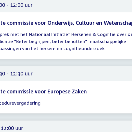
00
00 - 12:00 uur
te commissie voor Onderwijs, Cultuur en Wetenscha
prek met het Nationaal Initiatief Hersenen & Cognitie over d
gadering
licatie "Beter begrijpen, beter benutten" maatschappelijke
00
passingen van het hersen- en cognitieonderzoek
00
30 - 12:30 uur
te commissie voor Europese Zaken
cedurevergadering
gadering
30
30
 12:00 uur