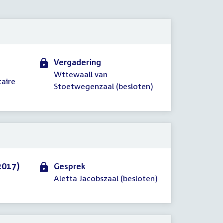
2015
Vergadering
Wttewaall van
taire
Stoetwegenzaal (besloten)
2017)
Gesprek
Aletta Jacobszaal (besloten)