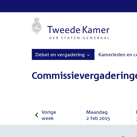
Debat en vergadering
Kamerleden en 
Commissievergadering
Vorige
Maandag
week
2 feb 2015
Vorige
Maandag
week
2
februari