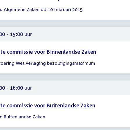
d Algemene Zaken dd 10 februari 2015
gadering
30
00
00 - 15:00 uur
te commissie voor Binnenlandse Zaken
voering Wet verlaging bezoldigingsmaximum
gadering
00
00
00 - 16:00 uur
te commissie voor Buitenlandse Zaken
d Buitenlandse Zaken
gadering
00