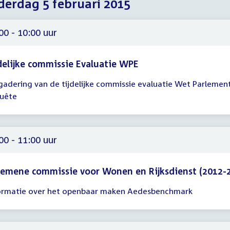
erdag 5 februari 2015
2015
2015
2015
00 - 10:00 uur
delijke commissie Evaluatie WPE
gadering van de tijdelijke commissie evaluatie Wet Parlemen
gadering
uête
00
00
00 - 11:00 uur
emene commissie voor Wonen en Rijksdienst (2012-
ormatie over het openbaar maken Aedesbenchmark
gadering
00