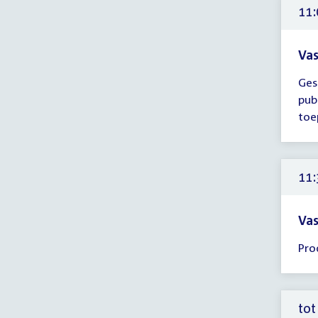
12:
11:
uur
Vas
Tijd
Ges
ver
pub
11:
toe
-
12:
uur
11:
Vas
Tijd
Pro
ver
11:
-
12:
tot