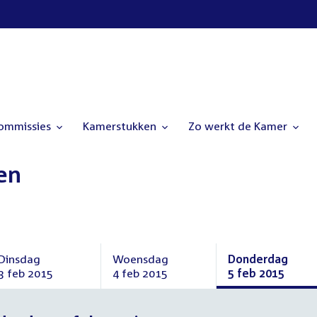
commissies
Kamerstukken
Zo werkt de Kamer
en
Dinsdag
Woensdag
Donderdag
3 feb 2015
4 feb 2015
5 feb 2015
Dinsdag
Woensdag
Donderdag
3
4
5
februari
februari
februari