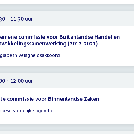
00
30 - 11:30 uur
emene commissie voor Buitenlandse Handel en
twikkelingssamenwerking (2012-2021)
gladesh Veiligheidsakkoord
gadering
30
30
00 - 12:00 uur
te commissie voor Binnenlandse Zaken
opese stedelijke agenda
gadering
00