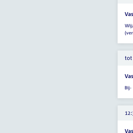
uur
Vas
Tijd
Wij
ver
(ve
tot
12:
uur
tot
Vas
Tijd
Bij
ver
tot
12:
uur
12:
Vas