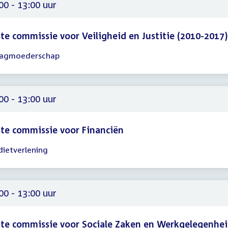
00
00 - 13:00 uur
te commissie voor Veiligheid en Justitie (2010-2017)
agmoederschap
gadering
00
00
00 - 13:00 uur
te commissie voor Financiën
dietverlening
gadering
00
00
00 - 13:00 uur
te commissie voor Sociale Zaken en Werkgelegenhe