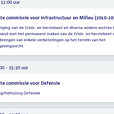
30
 12:00 uur
te commissie voor Infrastructuur en Milieu (2010-20
ziging van de Crisis- en herstelwet en diverse andere wetten 
gadering
band met het permanent maken van de Crisis- en herstelwet 
brengen van enkele verbeteringen op het terrein van het
00
evingsrecht
00 - 15:30 uur
te commissie voor Defensie
egriteitszorg Defensie
gadering
00
30