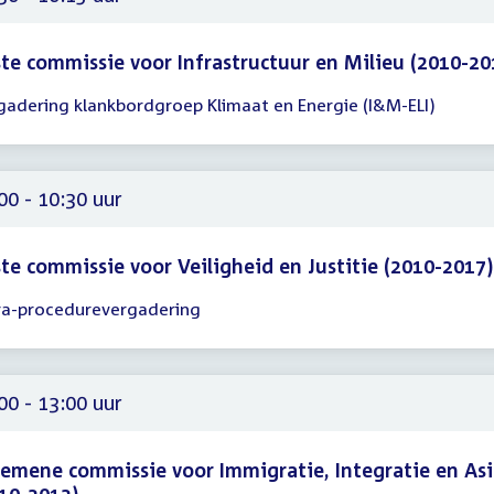
te commissie voor Infrastructuur en Milieu (2010-20
gadering klankbordgroep Klimaat en Energie (I&M-ELI)
gadering
30
15
00 - 10:30 uur
te commissie voor Veiligheid en Justitie (2010-2017)
ra-procedurevergadering
gadering
00
30
00 - 13:00 uur
emene commissie voor Immigratie, Integratie en Asi