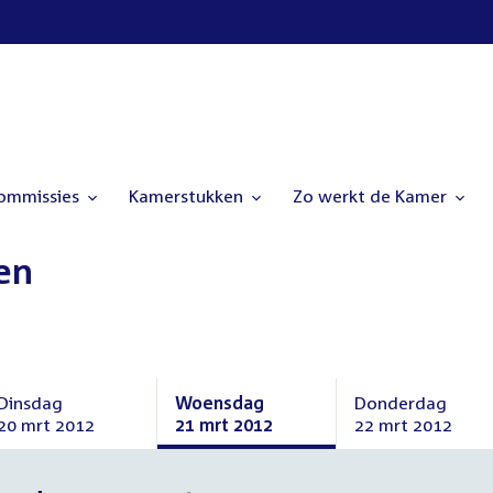
commissies
Kamerstukken
Zo werkt de Kamer
en
Dinsdag
Woensdag
Donderdag
20 mrt 2012
21 mrt 2012
22 mrt 2012
Dinsdag
Woensdag
Donderdag
20
21
22
maart
maart
maart