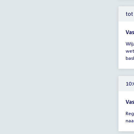
-
12:
tot
uur
Vas
Tijd
Wij
ver
wet
tot
bas
10:
uur
10:
Vas
Tijd
Reg
ver
naa
10:
-