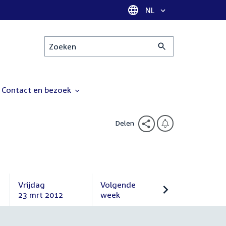
Taal selectie
NL
Zoeken
Contact en bezoek
Delen
Vrijdag
Volgende
23 mrt 2012
week
Vrijdag
Volgende
23
week
maart