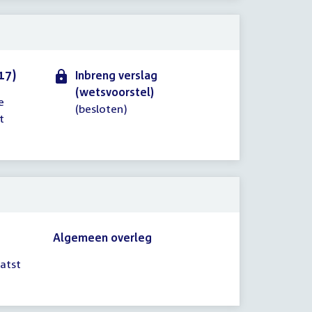
17)
Inbreng verslag
(wetsvoorstel)
e
(besloten)
t
Algemeen overleg
atst