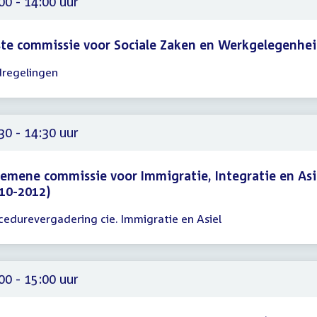
00 - 14:00 uur
te commissie voor Sociale Zaken en Werkgelegenhe
dregelingen
gadering
00
00
30 - 14:30 uur
emene commissie voor Immigratie, Integratie en Asi
10-2012)
cedurevergadering cie. Immigratie en Asiel
gadering
30
30
00 - 15:00 uur