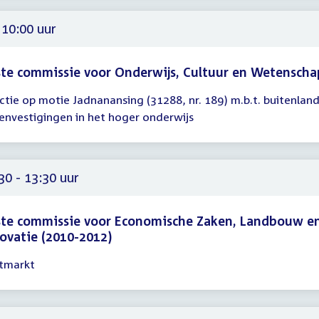
00
 10:00 uur
te commissie voor Onderwijs, Cultuur en Wetenscha
ctie op motie Jadnanansing (31288, nr. 189) m.b.t. buitenlan
gadering
envestigingen in het hoger onderwijs
00
30 - 13:30 uur
ste commissie voor Economische Zaken, Landbouw e
ovatie (2010-2012)
tmarkt
gadering
30