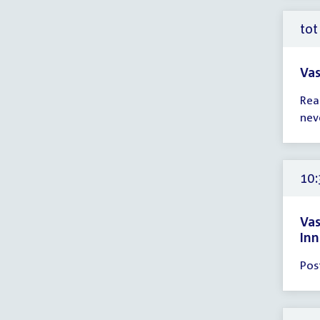
12:
uur
tot
Vas
Tijd
Rea
ver
nev
tot
10:
uur
10:
Va
Inn
Tijd
Pos
ver
10:
-