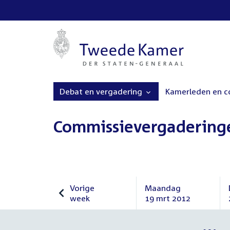
Debat en vergadering
Kamerleden en 
Commissievergadering
Vorige
Maandag
week
19 mrt 2012
Vorige
Maandag
week
19
maart