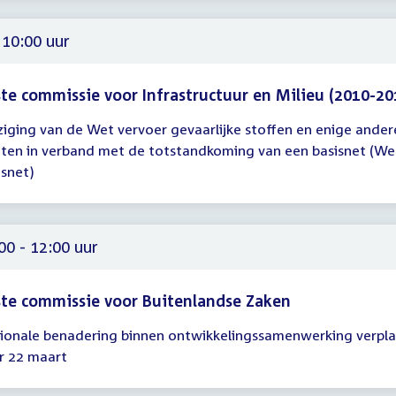
00
 10:00 uur
te commissie voor Infrastructuur en Milieu (2010-20
ziging van de Wet vervoer gevaarlijke stoffen en enige ander
gadering
ten in verband met de totstandkoming van een basisnet (We
isnet)
00
00 - 12:00 uur
te commissie voor Buitenlandse Zaken
ionale benadering binnen ontwikkelingssamenwerking verpla
gadering
r 22 maart
00