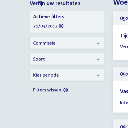
Woe
Verfijn uw resultaten
2012
Verfijn
Actieve filters
09:
uw
verwijder
21/03/2012
resultaten
filter
Tij
Tijd
Commissie
Ver
ver
09:
Soort
-
10:
09:
Kies periode
uur
Filters wissen
Vas
Tijd
Int
ver
09:
-
17:
09: