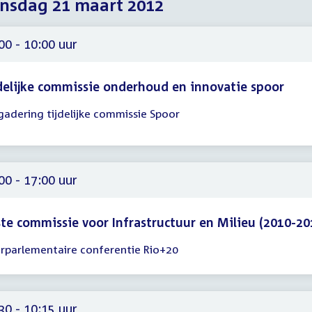
nsdag 21 maart 2012
2012
2012
2012
00 - 10:00 uur
delijke commissie onderhoud en innovatie spoor
gadering tijdelijke commissie Spoor
gadering
00
00
00 - 17:00 uur
te commissie voor Infrastructuur en Milieu (2010-20
erparlementaire conferentie Rio+20
gadering
00
00
30 - 10:15 uur