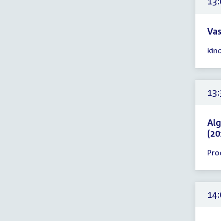
13:
uur
Vas
Tijd
kin
ver
13:
-
14:
13:
uur
Alg
(20
Tijd
Pro
ver
13:
-
14:
14:
uur