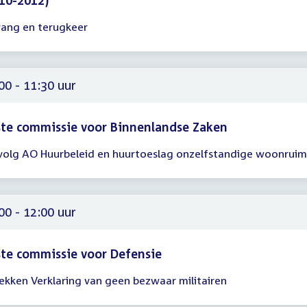
10-2012)
ang en terugkeer
gadering
00
00
00 - 11:30 uur
te commissie voor Binnenlandse Zaken
volg AO Huurbeleid en huurtoeslag onzelfstandige woonrui
gadering
00
30
00 - 12:00 uur
te commissie voor Defensie
rekken Verklaring van geen bezwaar militairen
gadering
00