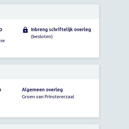
p
Inbreng schriftelijk overleg
(besloten)
dse
n
Algemeen overleg
Groen van Prinstererzaal