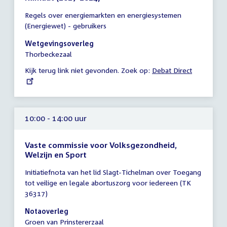
Tijd
Regels over energiemarkten en energiesystemen
vergadering
(Energiewet) - gebruikers
10:00
-
Wetgevingsoverleg
17:00
Thorbeckezaal
uur
Kijk terug link niet gevonden. Zoek op:
External
Debat Direct
link:
10:00 - 14:00 uur
Vaste commissie voor Volksgezondheid,
Welzijn en Sport
Tijd
Initiatiefnota van het lid Slagt-Tichelman over Toegang
vergadering
tot veilige en legale abortuszorg voor iedereen (TK
10:00
36317)
-
14:00
Notaoverleg
uur
Groen van Prinstererzaal