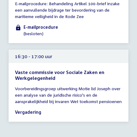
E-mailprocedure: Behandeling Artikel 100-brief inzake
vergadering
een aanvullende bijdrage ter bevordering van de
tot
maritieme veiligheid in de Rode Zee
15:00
uur
E-mailprocedure
(besloten)
16:30 - 17:00 uur
Vaste commissie voor Sociale Zaken en
Werkgelegenheid
Tijd
Voorbereidingsgroep uitwerking Motie lid Joseph over
vergadering
een analyse van de juridische risico's en de
16:30
aansprakelijkheid bij invaren Wet toekomst pensioenen
-
17:00
Vergadering
uur