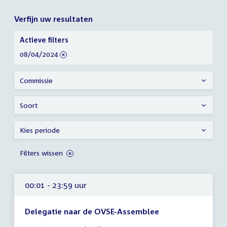
Verfijn uw resultaten
Verfijn
Actieve filters
uw
verwijder
08/04/2024
resultaten
filter
Commissie
Soort
Kies periode
Filters wissen
00:01 - 23:59 uur
Delegatie naar de OVSE-Assemblee
Tijd