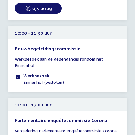
Kijk terug
External link:
10:00 - 11:30 uur
Bouwbegeleidingscommissie
Tijd
Werkbezoek aan de dependances rondom het
vergadering
Binnenhof
10:00
-
Werkbezoek
11:30
Binnenhof (besloten)
uur
11:00 - 17:00 uur
Parlementaire enquêtecommissie Corona
Tijd
Vergadering Parlementaire enquêtecommissie Corona
vergadering