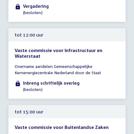
11:00
Vergadering
-
(besloten)
17:00
uur
tot 12:00 uur
Vaste commissie voor Infrastructuur en
Waterstaat
Tijd
Overname aandelen Gemeenschappelijke
vergadering
Kernenergiecentrale Nederland door de Staat
tot
12:00
Inbreng schriftelijk overleg
uur
(besloten)
tot 15:00 uur
Vaste commissie voor Buitenlandse Zaken
Tijd