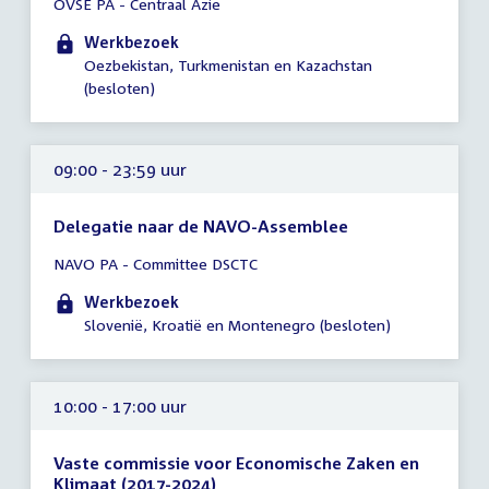
OVSE PA - Centraal Azië
vergadering
00:01
Werkbezoek
-
Oezbekistan, Turkmenistan en Kazachstan
23:59
(besloten)
uur
09:00 - 23:59 uur
Delegatie naar de NAVO-Assemblee
Tijd
NAVO PA - Committee DSCTC
vergadering
09:00
Werkbezoek
-
Slovenië, Kroatië en Montenegro (besloten)
23:59
uur
10:00 - 17:00 uur
Vaste commissie voor Economische Zaken en
Klimaat (2017-2024)