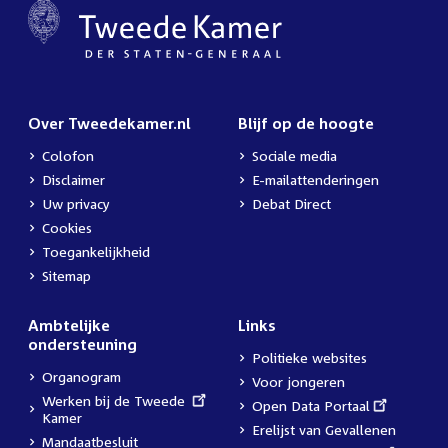
Over Tweedekamer.nl
Blijf op de hoogte
Colofon
Sociale media
Disclaimer
E-mailattenderingen
Uw privacy
Debat Direct
Cookies
Toegankelijkheid
Sitemap
Ambtelijke
Links
ondersteuning
Politieke websites
Organogram
Voor jongeren
External
Werken bij de Tweede
External
Open Data Portaal
link:
Kamer
link:
Erelijst van Gevallenen
Mandaatbesluit