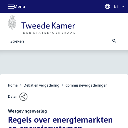
Menu
Taal sel
NL
Zoeken
Home
Debat en vergadering
Commissievergaderingen
Delen
Wetgevingsoverleg
:
Regels over energiemarkten