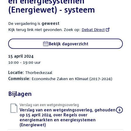
en energiesystemen
(Energiewet) - systeem
De vergadering is
geweest
Kijk terug link niet gevonden. Zoek op:
External
Debat Direct
link:
Bekijk dagoverzicht
15 april 2024
10:00 - 19:00 uur
Locatie:
Thorbeckezaal
Commissie:
Economische Zaken en Klimaat (2017-2024)
Bijlagen
Verslag van een wetgevingsoverleg
Download
Verslag van een wetgevingsoverleg, gehouden
bestand:
op 15 april 2024, over Regels over
energiemarkten en energiesystemen
(Energiewet)
(PDF)