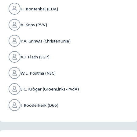
H. Bontenbal (CDA)
A. Kops (PVV)
P.A. Grinwis (ChristenUnie)
A.J. Flach (SGP)
W.L. Postma (NSC)
S.C. Kröger (GroenLinks-PvdA)
I. Rooderkerk (D66)