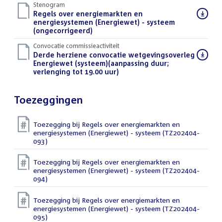
Stenogram
Download
Regels over energiemarkten en
bestand:
energiesystemen (Energiewet) - systeem
(ongecorrigeerd)
(DOCX)
Convocatie commissieactiviteit
Download
Derde herziene convocatie wetgevingsoverleg
bestand:
Energiewet (systeem)(aanpassing duur;
verlenging tot 19.00 uur)
(PDF)
Toezeggingen
Toezegging bij Regels over energiemarkten en
energiesystemen (Energiewet) - systeem (TZ202404-
093)
Toezegging bij Regels over energiemarkten en
energiesystemen (Energiewet) - systeem (TZ202404-
094)
Toezegging bij Regels over energiemarkten en
energiesystemen (Energiewet) - systeem (TZ202404-
095)