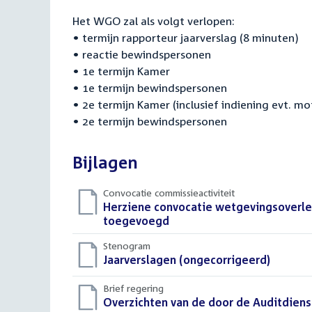
Het WGO zal als volgt verlopen:
• termijn rapporteur jaarverslag (8 minuten)
• reactie bewindspersonen
• 1e termijn Kamer
• 1e termijn bewindspersonen
• 2e termijn Kamer (inclusief indiening evt. mo
• 2e termijn bewindspersonen
Bijlagen
Convocatie commissieactiviteit
Download
Herziene convocatie wetgevingsoverle
bestand:
toegevoegd
(PDF)
Stenogram
Download
Jaarverslagen (ongecorrigeerd)
(DOCX)
bestand:
Brief regering
Download
Overzichten van de door de Auditdienst