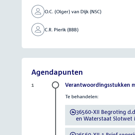
O.C. (Olger) van Dijk (NSC)
C.R. Pierik (BBB)
Agendapunten
Verantwoordingsstukken min
1
Te behandelen:
36560-XII Begroting d.d
-
en Waterstaat Slotwet M
36560-XII-1 Brief regeri