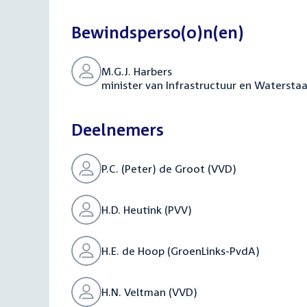
Bewindsperso(o)n(en)
M.G.J. Harbers
minister van Infrastructuur en Watersta
Deelnemers
P.C. (Peter) de Groot (VVD)
H.D. Heutink (PVV)
H.E. de Hoop (GroenLinks-PvdA)
H.N. Veltman (VVD)