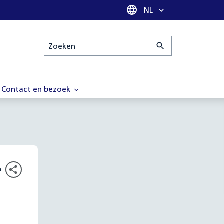
Taal selectie
NL
Zoeken
Contact en bezoek
n