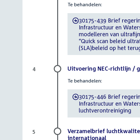
Te behandelen:
30175-439 Brief regerin
-
Infrastructuur en Wate
modelleren van ultrafi
“Quick scan beleid ultr
(SLA)beleid op het teru
Uitvoering NEC-richtlijn /
4
Te behandelen:
30175-446 Brief regering
-
Infrastructuur en Water
luchtverontreiniging
Verzamelbrief luchtkwalite
5
internationaal