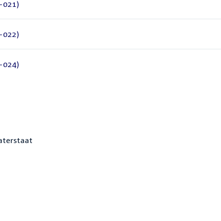
-021)
-022)
-024)
aterstaat