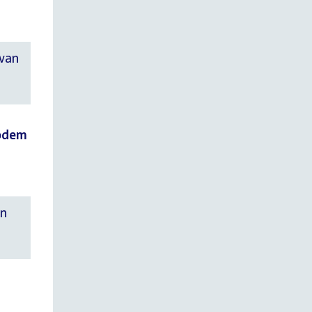
 van
bodem
an