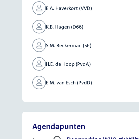
E.A. Haverkort (VVD)
K.B. Hagen (D66)
S.M. Beckerman (SP)
H.E. de Hoop (PvdA)
E.M. van Esch (PvdD)
Agendapunten