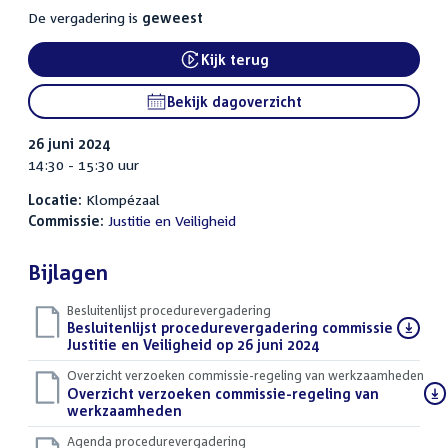
De vergadering is
geweest
Kijk terug
External link:
Bekijk dagoverzicht
26 juni 2024
14:30 - 15:30 uur
Locatie:
Klompézaal
Commissie:
Justitie en Veiligheid
Bijlagen
Besluitenlijst procedurevergadering
Download
Besluitenlijst procedurevergadering commissie
bestand:
Justitie en Veiligheid op 26 juni 2024
(PDF)
Overzicht verzoeken commissie-regeling van werkzaamheden
Download
Overzicht verzoeken commissie-regeling van
bestand:
werkzaamheden
(DOCX)
Agenda procedurevergadering