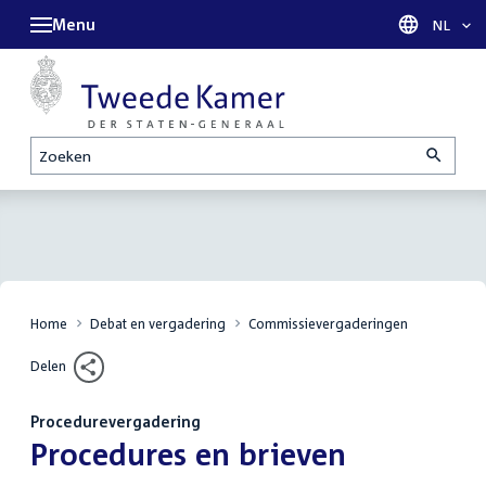
Menu
Taal sel
NL
Zoeken
Home
Debat en vergadering
Commissievergaderingen
Delen
Procedurevergadering
:
Procedures en brieven