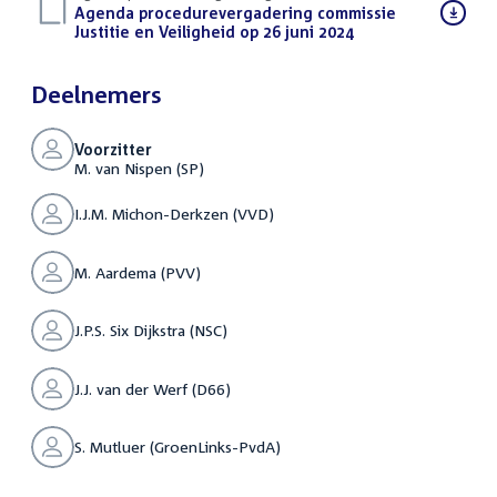
Download
Agenda procedurevergadering commissie
bestand:
Justitie en Veiligheid op 26 juni 2024
(PDF)
Deelnemers
Voorzitter
M. van Nispen (SP)
I.J.M. Michon-Derkzen (VVD)
M. Aardema (PVV)
J.P.S. Six Dijkstra (NSC)
J.J. van der Werf (D66)
S. Mutluer (GroenLinks-PvdA)