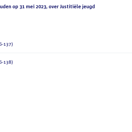
den op 31 mei 2023, over Justitiële jeugd
(PDF)
6-137)
6-138)