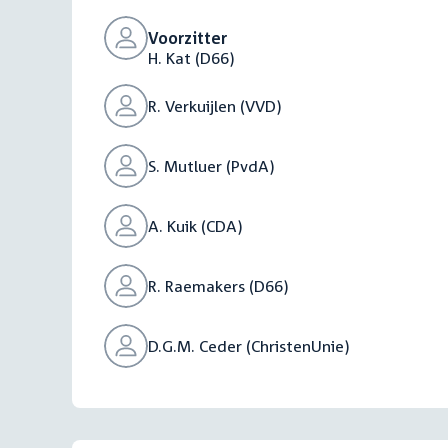
Voorzitter
H. Kat (D66)
R. Verkuijlen (VVD)
S. Mutluer (PvdA)
A. Kuik (CDA)
R. Raemakers (D66)
D.G.M. Ceder (ChristenUnie)