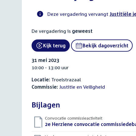
Deze vergadering vervangt
Justitiële 
Voortgangsstatus
De vergadering is
geweest
commissie
activiteit
Kijk terug
Bekijk dagoverzicht
External link:
31 mei 2023
10:00 - 13:00 uur
Locatie:
Troelstrazaal
Commissie:
Justitie en Veiligheid
Bijlagen
Convocatie commissieactiviteit
Download
2e Herziene convocatie commissiedebat
bestand: