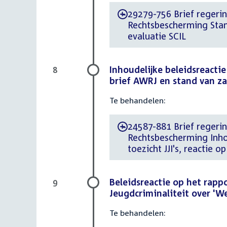
29279-756 Brief regeri
-
Rechtsbescherming Stan
evaluatie SCIL
Inhoudelijke beleidsreactie
8
brief AWRJ en stand van z
Te behandelen:
24587-881 Brief regerin
-
Rechtsbescherming Inhou
toezicht JJI's, reactie 
Beleidsreactie op het rapp
9
Jeugdcriminaliteit over 'W
Te behandelen: