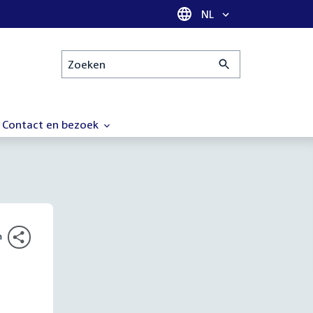
Taal selectie
NL
Zoeken
Contact en bezoek
n