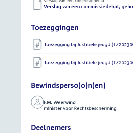
Verslag van een commissiedebat
Download
Verslag van een commissiedebat, gehou
bestand:
Toezeggingen
Toezegging bij Justitiële jeugd (TZ20230
Toezegging bij Justitiële jeugd (TZ20230
Bewindsperso(o)n(en)
F.M. Weerwind
minister voor Rechtsbescherming
Deelnemers