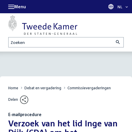
Menu
Taal sel
NL
Zoeken
Home
Debat en vergadering
Commissievergaderingen
Delen
E-mailprocedure
:
Verzoek van het lid Inge van