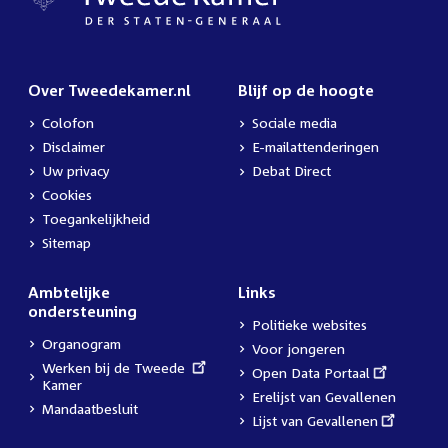
Over Tweedekamer.nl
Blijf op de hoogte
Colofon
Sociale media
Disclaimer
E-mailattenderingen
Uw privacy
Debat Direct
Cookies
Toegankelijkheid
Sitemap
Ambtelijke
Links
ondersteuning
Politieke websites
Organogram
Voor jongeren
External
Werken bij de Tweede
External
Open Data Portaal
link:
Kamer
link:
Erelijst van Gevallenen
Mandaatbesluit
External
Lijst van Gevallenen
link: